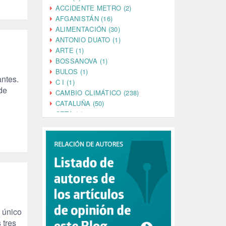
ACCIDENTE METRO (2)
AFGANISTÁN (16)
ALIMENTACIÓN (30)
ANTONIO DUATO (1)
ARTE (1)
BOSSANOVA (1)
BULOS (1)
antes.
C I (1)
de
CAMBIO CLIMÁTICO (238)
CATALUÑA (50)
CETA (2)
CHINA (4)
CIENCIA (5)
CINE (35)
CIUDADANÍA (633)
COMPROMISO (2)
CONFERENCIA (1)
CONSUMO (1)
CORONAVIRUS (155)
CORRUPCIÓN (215)
 único
CULTURA (704)
 tres