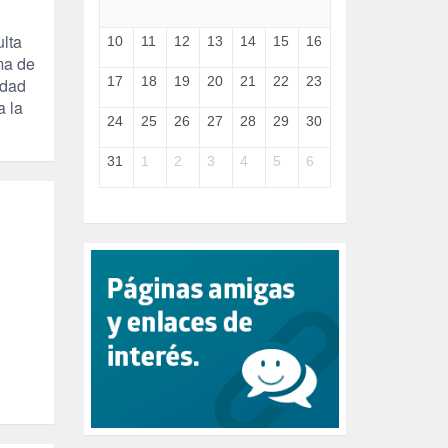
GENOCIDIO (1)
GUERRA (133)
lta
10
11
12
13
14
15
16
HUGO ZÁRATE (30)
ma de
HUMOR (1)
17
18
19
20
21
22
23
ldad
I A (2)
a la
IA (1)
24
25
26
27
28
29
30
INDEPENDENCIA (15)
INMIGRACIÓN (145)
31
1
2
3
4
5
6
INTELIGENCIA ARTIFICIAL (1)
INTERNET (1)
ISRAEL (4)
IZQUIERDA (3)
JANE GOODDALL (1)
JAZZ (1)
JÓVENES (28)
JUSTICIA (13)
LEÓN XIV (5)
LGTBI (1)
LIBROS (96)
MACHISMO (147)
MEDIOAMBIENTE (186)
MEDIOS DE COMUNICACIÓN