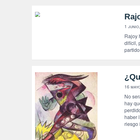
Raj
1 junio
Rajoy 
difícil
partido
¿Qui
16 mayo
No ser
hay qu
perdido
haber l
riesgo