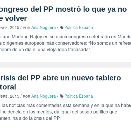
congreso del PP mostró lo que ya no
e volver
ubre, 2015
/ por
Ana Noguera
/
Política España
ufano Mariano Rajoy en su macrocongreso celebrado en Madrid
os dirigentes europeos más conservadores: “No somos un refres
iebre de un día ni una vieja idea fracasada“.
risis del PP abre un nuevo tablero
toral
ubre, 2015
/ por
Ana Noguera
/
Política España
 las noticias más comentadas esta semana y en la que ha habi
oincidencia en los medios, da igual del sesgo político que
nten, ha sido la crisis del PP.