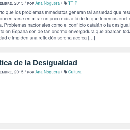
iembre, 2015
/ por
Ana Noguera
/
TTIP
rto que los problemas inmediatos generan tal ansiedad que resu
l concentrarse en mirar un poco más allá de lo que tenemos enci
a. Problemas nacionales como el conflicto catalán o la desigua
nte en España son de tan enorme envergadura que abarcan tod
idad e impiden una reflexión serena acerca […]
tica de la Desigualdad
iembre, 2015
/ por
Ana Noguera
/
Cultura