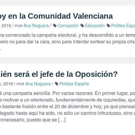
oy en la Comunidad Valenciana
, 2016
/ por
Ana Noguera
/
Corrupción
Educación
Política Esp
ha comenzado la campaña electoral, y ha descendido a un terr
, pero no para dar la cara, sino para intentar sortear su propia cri
.
én será el jefe de la Oposición?
, 2016
/ por
Ana Noguera
/
Política España
á una campaña sencilla. Por varias razones. En primer lugar, p
e motivar a un electorado, fundamentalmente de izquierdas, qu
 bastante ilusión entre el 20 de diciembre y hoy, ya que piens
legado hasta aquí ha sido, no sólo un camino infructuoso, sino 
 innecesario, puesto que se […]