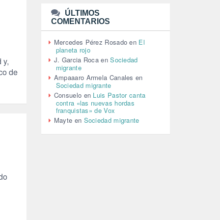
(110)
ÚLTIMOS
MEMORIA HISTÓRICA (232)
COMENTARIOS
MONARQUÍA (26)
MUSICA (19)
Mercedes Pérez Rosado
en
El
NATURALEZA (1)
planeta rojo
PALESTINA (8)
J. Garcia Roca
en
Sociedad
 y,
PARTICIPACIÓN CIUDADANA (392)
migrante
co de
PAZ (2)
Ampaaaro Armela Canales
en
Sociedad migrante
PENSIONES (12)
Consuelo
en
Luis Pastor canta
PEPE MUJICA (2)
contra «las nuevas hordas
PESCADORES (1)
franquistas» de Vox
POBREZA (2)
Mayte
en
Sociedad migrante
POLÍTICA ESPAÑA (1001)
POLÍTICA EUROPA (112)
POLÍTICA INTERNACIONAL (367)
POLÍTICA VALENCIA (357)
POPULISMO (1)
do
PRIORIDAD NACIONAL (1)
PUERTO DE VALENCIA (1)
RACISMO (1)
REFUGIADOS (127)