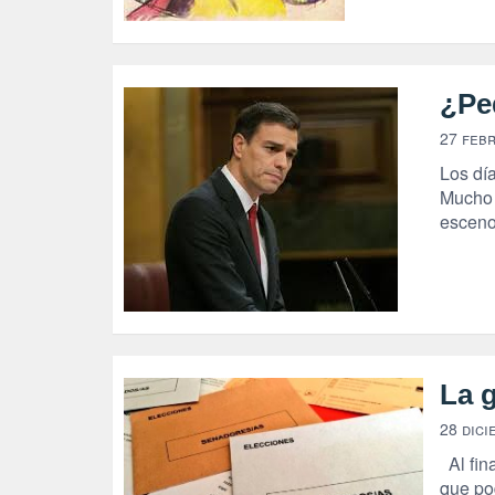
¿Pe
27 feb
Los dí
Mucho 
esceno
La 
28 dici
Al fin
que pod