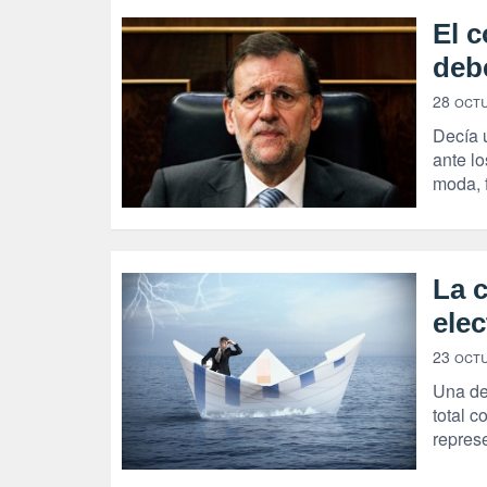
El 
deb
28 oct
Decía 
ante l
moda, f
La c
elec
23 oct
Una de
total c
represe