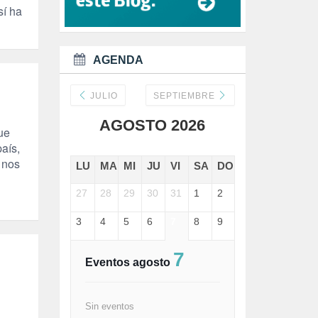
DANA (78)
sí ha
DD.HH. (1)
DEMOCRACIA (1)
DEMOCRAIA (1)
AGENDA
DEPORTE (3)
DEPORTES (2)
DERECHOS SOCIALES (739)
JULIO
SEPTIEMBRE
DICTADURA (1)
AGOSTO 2026
DONALD TRUMP (82)
ue
ECONOMÍA (322)
aís,
EDGAR MORIN (1)
 nos
LU
MA
MI
JU
VI
SA
DO
EDUCACIÓN (452)
EMIGRACIÓN (4)
27
28
29
30
31
1
2
EPSTEIN (1)
ESPECULACIÓN (2)
3
4
5
6
7
8
9
EXTREMA-DERECHA (56)
FASCISMO (57)
7
FELICIDAD (1)
Eventos agosto
FEMINISMO (504)
FILOSOFÍA (6)
FRANCISCO (5)
Sin eventos