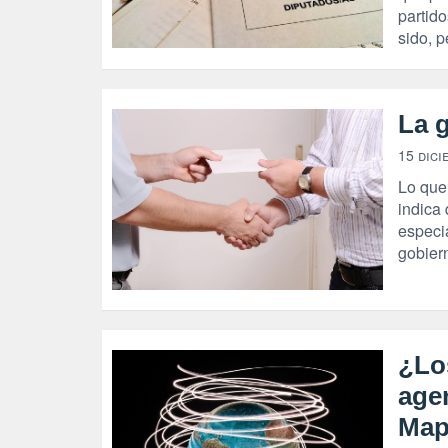
partido
sido, 
La g
15 dici
Lo que
indica
especia
gobiern
¿Lo
agen
Map