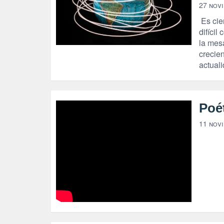
27 nov
Es cie
difíci
la mes
crecie
actual
Poé
11 nov