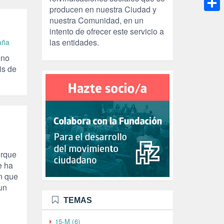
producen en nuestra Ciudad y
Compa
nuestra Comunidad, en un
intento de ofrecer este servicio a
las entidades.
aña
eno
sis de
orque
e ha
an que
un
TEMAS
15-M (6)