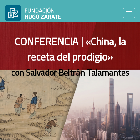
Togg
navi
CONFERENCIA | «China, la
receta del prodigio»
con Salvador Beltrán Talamantes