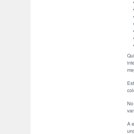
Qui
int
mej
Est
col
No 
va
A e
uno