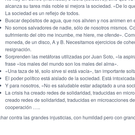
alcanza su tarea más noble si mejora la sociedad. «De lo q
La sociedad es un reflejo de todos.
Buscar depósitos de agua, que nos alivien y nos animen en 
No somos salvadores de nadie, sólo de nosotros mismos. Co
sufrimiento del otro me incumbe, me hiere, me ofende». Como 
moneda, de un disco, A y B. Necesitamos ejercicios de cohe
resignación.
Sorprenden las metáforas utilizadas por Juan Soto, «la aspira
frase «los males del mundo son los males del alma».
«Una taza de té, solo sirve si está vacía», tan importante sol
El poder político está aislado de la sociedad. Está intoxicada
Y para nosotros, «No es saludable estar adaptado a una so
La crisis ha creado redes de solidaridad, traducidas en mic
creado redes de solidaridad, traducidas en microacciones d
cooperación …..
har contra las grandes injusticias, con humildad pero con grand