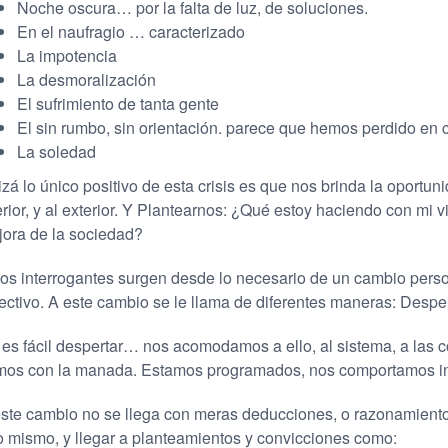
Noche oscura… por la falta de luz, de soluciones.
En el naufragio … caracterizado
La impotencia
La desmoralización
El sufrimiento de tanta gente
El sin rumbo, sin orientación. parece que hemos perdido en c
La soledad
zá lo único positivo de esta crisis es que nos brinda la oportuni
erior, y al exterior. Y Plantearnos: ¿Qué estoy haciendo con mi
ora de la sociedad?
os interrogantes surgen desde lo necesario de un cambio perso
ectivo. A este cambio se le llama de diferentes maneras: Desper
es fácil despertar… nos acomodamos a ello, al sistema, a las
mos con la manada. Estamos programados, nos comportamos i
ste cambio no se llega con meras deducciones, o razonamiento
 mismo, y llegar a planteamientos y convicciones como: