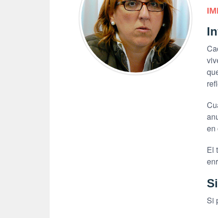
IM
I
Cad
viv
que
ref
Cuá
anu
en 
El 
enr
Si
Si 