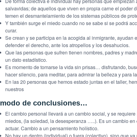
De forma colectiva e individual hay personas que empiezan 
salvavidas; de aquellos que viven en propia carne el poder des
temen el desmantelamiento de los sistemas públicos de prot
Y también surge el miedo cuando no se sabe si se podrá acc
curar.
Se crean y se participa en la acogida al inmigrante, ayudan 
defender el derecho, ante los atropellos y los desahucios.
Que las personas que sufren tienen nombres, padres y madr
un dato estadístico.
Es momento de tomarse la vida sin prisas… disfrutando, bu
hacer silencio, para meditar, para admirar la belleza y para la
En las 20 personas que hemos estado juntas en el taller, h
nuestros
 modo de conclusiones…
El cambio personal llevará a un cambio social, y se requiere 
miedos, (la soledad, la desesperanza …..). Es un cambio en 
actuar. Cambio a un pensamiento holístico.
No hay un dentro (individual) o fuera (colectivo), sino que va