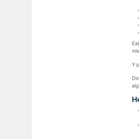
Est
mie
Y p
Dic
alg
H