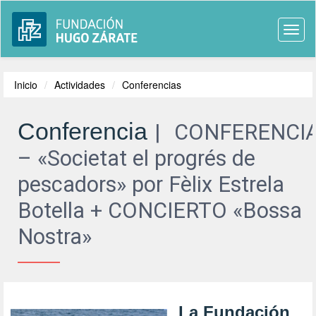
Togg
navi
Inicio
Actividades
Conferencias
Conferencia
CONFERENCI
– «Societat el progrés de
pescadors» por Fèlix Estrela
Botella + CONCIERTO «Bossa
Nostra»
La
Fundación