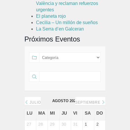
València y reclaman refuerzos
urgentes
El planeta rojo
Cecilia – Un millón de sueños
La Serra d’en Galceran
Próximos Eventos
AGOSTO 2026
JULIO
SEPTIEMBRE
LU
MA
MI
JU
VI
SA
DO
27
28
29
30
31
1
2