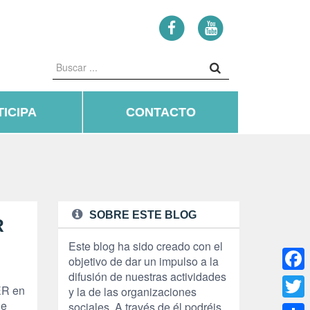
ICIPA
CONTACTO
SOBRE ESTE BLOG
R
Este blog ha sido creado con el
objetivo de dar un impulso a la
difusión de nuestras actividades
Face
SER en
y la de las organizaciones
de
sociales. A través de él podréis
Twitte