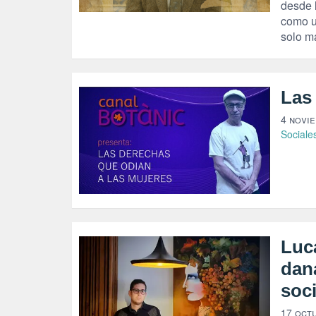
desde 
como un
solo m
Las
4 novi
Sociale
Luca
dan
soc
17 oct