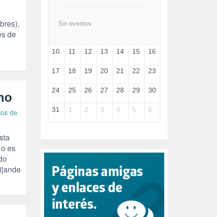
FEMINISMO (504)
FILOSOFÍA (6)
FRANCISCO (5)
bres),
Sin eventos
GENOCIDIO (1)
és de
GUERRA (133)
10
11
12
13
14
15
16
HUGO ZÁRATE (30)
HUMOR (1)
17
18
19
20
21
22
23
I A (2)
IA (1)
24
25
26
27
28
29
30
INDEPENDENCIA (15)
no
INMIGRACIÓN (144)
31
1
2
3
4
5
6
os de
INTELIGENCIA ARTIFICIAL (1)
INTERNET (1)
ISRAEL (4)
sta
IZQUIERDA (3)
 o es
JANE GOODDALL (1)
do
JAZZ (1)
ijande
JÓVENES (28)
JUSTICIA (13)
LEÓN XIV (5)
LGTBI (1)
LIBROS (96)