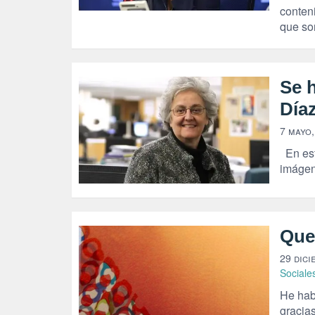
conteni
que son
Se 
Día
7 mayo,
En est
imágen
Que
29 dici
Sociale
He habl
gracia