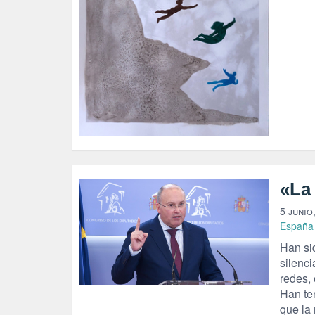
«La 
5 junio
España
Han si
silenc
redes, 
Han te
que la