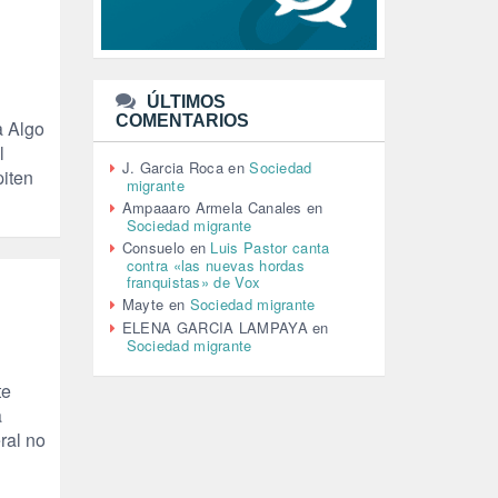
MACHISMO (147)
MEDIOAMBIENTE (186)
MEDIOS DE COMUNICACIÓN
(110)
ÚLTIMOS
MEMORIA HISTÓRICA (232)
COMENTARIOS
a Algo
MONARQUÍA (26)
l
MUSICA (19)
J. Garcia Roca
en
Sociedad
piten
NATURALEZA (1)
migrante
PALESTINA (8)
Ampaaaro Armela Canales
en
PARTICIPACIÓN CIUDADANA (392)
Sociedad migrante
PAZ (2)
Consuelo
en
Luis Pastor canta
contra «las nuevas hordas
PENSIONES (12)
franquistas» de Vox
PEPE MUJICA (2)
Mayte
en
Sociedad migrante
PESCADORES (1)
ELENA GARCIA LAMPAYA
en
POBREZA (2)
Sociedad migrante
POLÍTICA ESPAÑA (1001)
POLÍTICA EUROPA (112)
te
POLÍTICA INTERNACIONAL (366)
a
POLÍTICA VALENCIA (357)
ral no
POPULISMO (1)
PRIORIDAD NACIONAL (1)