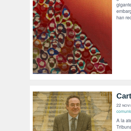
gigante
embarg
han re
Cart
22 nov
comuni
A la at
Tribun