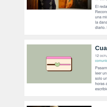
El reda
Reconst
una mi
la dana
diario
Cua
12 oct
comuni
Pasamo
leer un
solo u
horas 
escribi