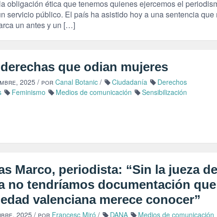
la obligación ética que tenemos quienes ejercemos el periodis
 servicio público. El país ha asistido hoy a una sentencia que
arca un antes y un […]
 derechas que odian mujeres
embre, 2025
/ por
Canal Botanic
/
Ciudadanía
Derechos
s
Feminismo
Medios de comunicación
Sensibilización
s Marco, periodista: “Sin la jueza de
a no tendríamos documentación que 
iedad valenciana merece conocer”
ubre, 2025
/ por
Francesc Miró
/
DANA
Medios de comunicación