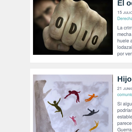
El 
15 juli
Derech
La cri
mecha 
huele a
lodaza
por ver
Hij
21 juni
comuni
Si algu
podría
establ
parece 
Guerra