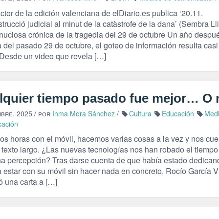
ctor de la edición valenciana de elDiario.es publica ‘20.11.
rucció judicial al minut de la catàstrofe de la dana’ (Sembra Lli
nuciosa crónica de la tragedia del 29 de octubre Un año despu
 del pasado 29 de octubre, el goteo de información resulta casi
. Desde un video que revela […]
lquier tiempo pasado fue mejor… O 
ubre, 2025
/ por
Inma Mora Sánchez
/
Cultura
Educación
Medi
cación
s horas con el móvil, hacemos varias cosas a la vez y nos cue
 texto largo. ¿Las nuevas tecnologías nos han robado el tiempo
na percepción? Tras darse cuenta de que había estado dedican
a estar con su móvil sin hacer nada en concreto, Rocío García V
ó una carta a […]