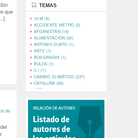
 Sin
TEMAS
es que
[…]
15-M (6)
ACCIDENTE METRO (2)
AFGANISTÁN (16)
ALIMENTACIÓN (30)
ANTONIO DUATO (1)
ARTE (1)
BOSSANOVA (1)
BULOS (1)
C I (1)
CAMBIO CLIMÁTICO (237)
CATALUÑA (50)
CETA (2)
CHINA (4)
CIENCIA (5)
CINE (35)
os de
CIUDADANÍA (633)
COMPROMISO (2)
 del
CONFERENCIA (1)
y
CONSUMO (1)