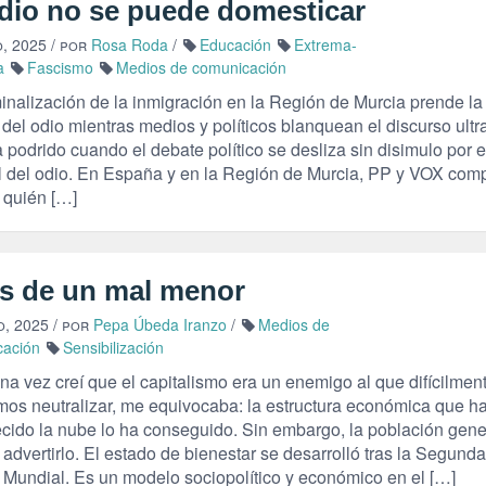
odio no se puede domesticar
o, 2025
/ por
Rosa Roda
/
Educación
Extrema-
a
Fascismo
Medios de comunicación
minalización de la inmigración en la Región de Murcia prende la
del odio mientras medios y políticos blanquean el discurso ultr
 podrido cuando el debate político se desliza sin disimulo por e
l del odio. En España y en la Región de Murcia, PP y VOX com
 quién […]
os de un mal menor
o, 2025
/ por
Pepa Úbeda Iranzo
/
Medios de
cación
Sensibilización
na vez creí que el capitalismo era un enemigo al que difícilmen
mos neutralizar, me equivocaba: la estructura económica que h
ecido la nube lo ha conseguido. Sin embargo, la población gene
advertirlo. El estado de bienestar se desarrolló tras la Segunda
 Mundial. Es un modelo sociopolítico y económico en el […]