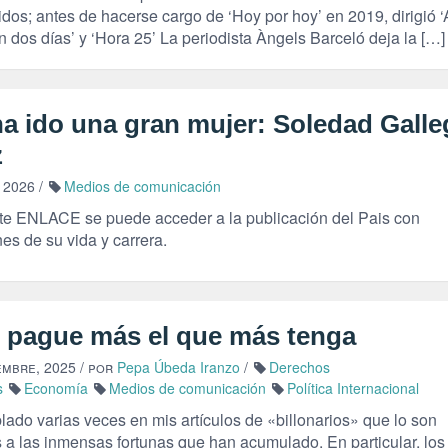
dos; antes de hacerse cargo de ‘Hoy por hoy’ en 2019, dirigió ‘A
 dos días’ y ‘Hora 25’ La periodista Àngels Barceló deja la […]
ha ido una gran mujer: Soledad Gall
z
 2026
/
Medios de comunicación
e ENLACE se puede acceder a la publicación del Pais con
es de su vida y carrera.
 pague más el que más tenga
embre, 2025
/ por
Pepa Úbeda Iranzo
/
Derechos
s
Economía
Medios de comunicación
Política Internacional
ado varias veces en mis artículos de «billonarios» que lo son
s a las inmensas fortunas que han acumulado. En particular, los