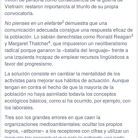
Vietnam: restaron importancia al triunfo de su propia
convocatoria.
2
No pienses en un elefante
demuestra que una
comunicación adecuada consigue una respuesta eficaz de
3
la población. Lo sabían derechistas como Ronald Reagan
4
y Margaret Thatcher
, que impusieron un neoliberalismo
radical porque ganaron la «batalla del lenguaje» frente a
una izquierda incapaz de emplear recursos lingüísticos a
favor del progresismo.
La solución consiste en cambiar la mentalidad de los
activistas para mejorar sus hábitos de actuación. Aunque
tengan en contra el hecho de que la mayoría de la
población no haya asimilado todavía los conceptos
ecológicos básicos, como sí ha ocurrido, por ejemplo, con
los laborales.
Tres son los grandes errores en que caen la
organizaciones medioambientales: ocultar los propios
logros, «atiborrar» a los receptores con cifras y utilizar un
lenguaje tan conceptual que solo lo entiende una parte