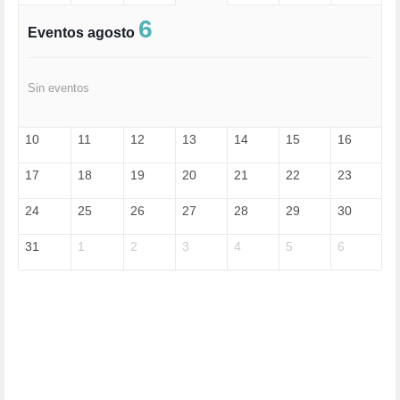
EXTREMA-DERECHA (56)
FASCISMO (57)
6
Eventos agosto
FELICIDAD (1)
FEMINISMO (504)
FILOSOFÍA (6)
Sin eventos
FRANCISCO (5)
GENOCIDIO (1)
GUERRA (133)
10
11
12
13
14
15
16
HUGO ZÁRATE (30)
HUMOR (1)
17
18
19
20
21
22
23
I A (2)
IA (1)
24
25
26
27
28
29
30
INDEPENDENCIA (15)
INMIGRACIÓN (144)
31
1
2
3
4
5
6
INTELIGENCIA ARTIFICIAL (1)
INTERNET (1)
ISRAEL (4)
IZQUIERDA (3)
JANE GOODDALL (1)
JAZZ (1)
JÓVENES (28)
JUSTICIA (13)