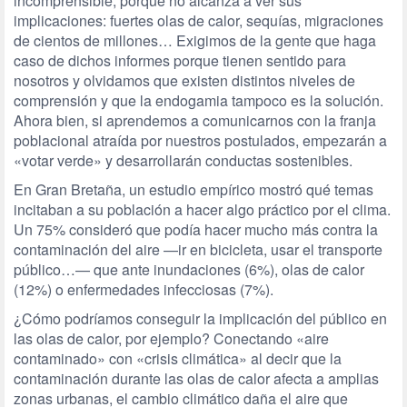
incomprensible, porque no alcanza a ver sus
implicaciones: fuertes olas de calor, sequías, migraciones
de cientos de millones… Exigimos de la gente que haga
caso de dichos informes porque tienen sentido para
nosotros y olvidamos que existen distintos niveles de
comprensión y que la endogamia tampoco es la solución.
Ahora bien, si aprendemos a comunicarnos con la franja
poblacional atraída por nuestros postulados, empezarán a
«votar verde» y desarrollarán conductas sostenibles.
En Gran Bretaña, un estudio empírico mostró qué temas
incitaban a su población a hacer algo práctico por el clima.
Un 75% consideró que podía hacer mucho más contra la
contaminación del aire —ir en bicicleta, usar el transporte
público…— que ante inundaciones (6%), olas de calor
(12%) o enfermedades infecciosas (7%).
¿Cómo podríamos conseguir la implicación del público en
las olas de calor, por ejemplo? Conectando «aire
contaminado» con «crisis climática» al decir que la
contaminación durante las olas de calor afecta a amplias
zonas urbanas, el cambio climático daña el aire que