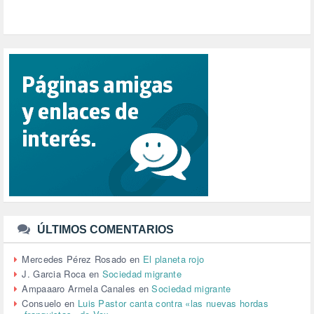
POPULISMO (1)
PRIORIDAD NACIONAL (1)
PUERTO DE VALENCIA (1)
RACISMO (1)
REFUGIADOS (127)
RELIGIÓN (114)
REPUBLICA (1)
SALUD (108)
SENSIBILIZACIÓN (576)
SINDICATOS (12)
TERRORISMO (40)
TRABAJO (14)
TRANSPORTE (2)
TTIP (6)
TURISMO (12)
URBANISMO (1)
ÚLTIMOS COMENTARIOS
URBANIZACIÓN (1)
VEJEZ (1)
Mercedes Pérez Rosado
en
El planeta rojo
VENEZUELA (3)
J. Garcia Roca
en
Sociedad migrante
VENEZULA (1)
Ampaaaro Armela Canales
en
Sociedad migrante
VIAJES (1)
Consuelo
en
Luis Pastor canta contra «las nuevas hordas