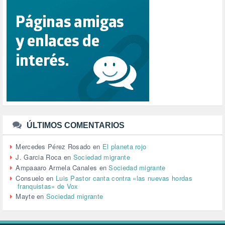
REFUGIADOS (127)
RELIGIÓN (114)
REPUBLICA (1)
SALUD (108)
SENSIBILIZACIÓN (576)
SINDICATOS (12)
TERRORISMO (40)
TRABAJO (14)
TRANSPORTE (3)
TTIP (6)
TURISMO (12)
URBANISMO (1)
ÚLTIMOS COMENTARIOS
URBANIZACIÓN (1)
VEJEZ (1)
Mercedes Pérez Rosado
en
El planeta rojo
VENEZUELA (3)
J. Garcia Roca
en
Sociedad migrante
VENEZULA (1)
Ampaaaro Armela Canales
en
Sociedad migrante
VIAJES (1)
Consuelo
en
Luis Pastor canta contra «las nuevas hordas
franquistas» de Vox
VIOLENCIA (2)
Mayte
en
Sociedad migrante
VIOLENCIA DE GÉNERO (223)
VIVIENDA (9)
VOLODIMIR ZELENSKY (1)