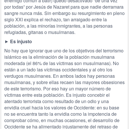
enemigo común a batir) quedó desactivado “de una vez
por todas” por Jesús de Nazaret para que nadie derramara
sangre nunca más. Sin embargo su resurgimiento en pleno
siglo XXI explica el rechazo, tan arraigado entre la
población, a las minorías inmigrantes, a las personas
refugiadas, gitanas o musulmanas.
►
Es injusto
No hay que ignorar que uno de los objetivos del terrorismo
islámico es la eliminación de la población musulmana
moderada (el 86% de las víctimas son musulmanas). No
están a un lado las víctimas occidentales y al otro los
verdugos musulmanes. En ambos lados hay personas
musulmanas, y sobre ellas recaen las mayores obsesiones
de este terrorismo. Por eso hay un mayor número de
víctimas entre esta población. Es injusto concebir el
atentado terrorista como resultado de un odio y una
envidia cruel hacia los valores de Occidente: en su base
no se encuentra tanto la envidia como la impotencia de
comprobar cómo, en muchas ocasiones, el desarrollo de
Occidente se ha alimentado injustamente del retraso de