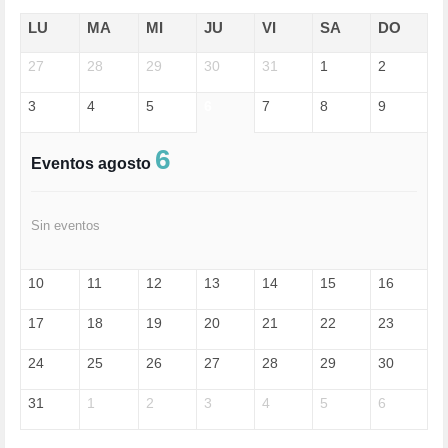
ECONOMÍA (322)
EDGAR MORIN (1)
LU
MA
MI
JU
VI
SA
DO
EDUCACIÓN (452)
27
EMIGRACIÓN (4)
28
29
30
31
1
2
EPSTEIN (1)
3
4
5
6
7
8
9
ESPECULACIÓN (2)
EXTREMA-DERECHA (56)
FASCISMO (57)
6
Eventos agosto
FELICIDAD (1)
FEMINISMO (504)
FILOSOFÍA (6)
Sin eventos
FRANCISCO (5)
GENOCIDIO (1)
GUERRA (133)
10
11
12
13
14
15
16
HUGO ZÁRATE (30)
HUMOR (1)
17
18
19
20
21
22
23
I A (2)
IA (1)
24
25
26
27
28
29
30
INDEPENDENCIA (15)
INMIGRACIÓN (144)
31
1
2
3
4
5
6
INTELIGENCIA ARTIFICIAL (1)
INTERNET (1)