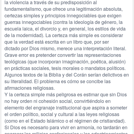
la violencia a través de su predisposición al
fundamentalismo, que ofrece una legitimación absoluta,
certezas simples y principios innegociables que exigen
guerras innegociables (contra la ideología de género, la
escuela laica, el divorcio y, en general, los estilos de vida
de la modernidad). La certeza más simple es considerar
que la verdad está escrita en un libro que, por ser
dictado por Dios mismo, merece una interpretación literal.
Grave error es pretender convertir las representaciones
teológicas (que incorporan imaginación, poética, alusión)
en prácticas sociales, tesis morales o mandatos políticos.
Algunos textos de la Biblia y del Corán serían delictivos en
su literalidad. El problema es cómo se concibe las
afirmaciones religiosas.
Y la certeza simple más peligrosa es estimar que sin Dios
no hay orden ni cohesión social, convirtiéndolo en
elemento del engranaje institucional que aspira a someter
el orden político, social y cultural a las leyes religiosas
(como en el Estado Islámico o el régimen de cristiandad).
Si Dios es necesario para vivir en armonía, no tardarán en
aparecer las milicias confesionales y los adoctrinamientos