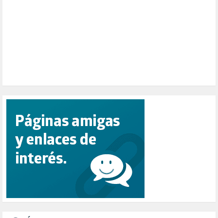
PESCADORES (1)
POBREZA (2)
POLÍTICA ESPAÑA (1001)
POLÍTICA EUROPA (112)
POLÍTICA INTERNACIONAL (366)
POLÍTICA VALENCIA (357)
POPULISMO (1)
PRIORIDAD NACIONAL (1)
PUERTO DE VALENCIA (1)
RACISMO (1)
REFUGIADOS (127)
RELIGIÓN (114)
REPUBLICA (1)
SALUD (108)
SENSIBILIZACIÓN (576)
SINDICATOS (12)
TERRORISMO (40)
TRABAJO (14)
TRANSPORTE (2)
TTIP (6)
TURISMO (12)