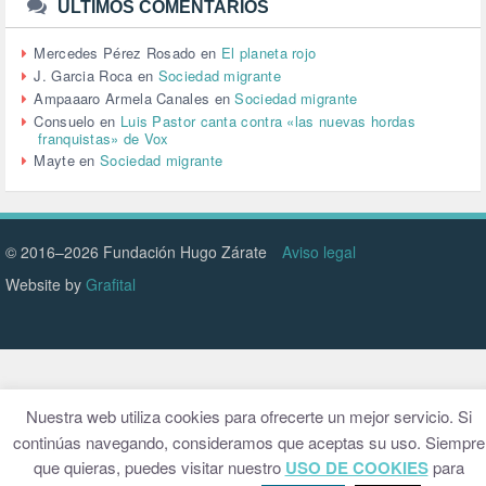
URBANISMO (1)
ÚLTIMOS COMENTARIOS
URBANIZACIÓN (1)
VEJEZ (1)
Mercedes Pérez Rosado
en
El planeta rojo
VENEZUELA (3)
J. Garcia Roca
en
Sociedad migrante
VENEZULA (1)
Ampaaaro Armela Canales
en
Sociedad migrante
VIAJES (1)
Consuelo
en
Luis Pastor canta contra «las nuevas hordas
franquistas» de Vox
VIOLENCIA (2)
Mayte
en
Sociedad migrante
VIOLENCIA DE GÉNERO (223)
VIVIENDA (9)
VOLODIMIR ZELENSKY (1)
© 2016–2026 Fundación Hugo Zárate
Aviso legal
Website by
Grafital
Nuestra web utiliza cookies para ofrecerte un mejor servicio. Si
continúas navegando, consideramos que aceptas su uso. Siempre
que quieras, puedes visitar nuestro
USO DE COOKIES
para