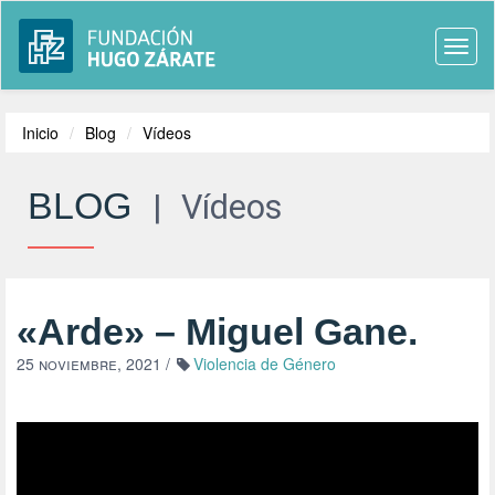
Togg
navi
Inicio
Blog
Vídeos
BLOG
|
Vídeos
«Arde» – Miguel Gane.
25 noviembre, 2021
/
Violencia de Género