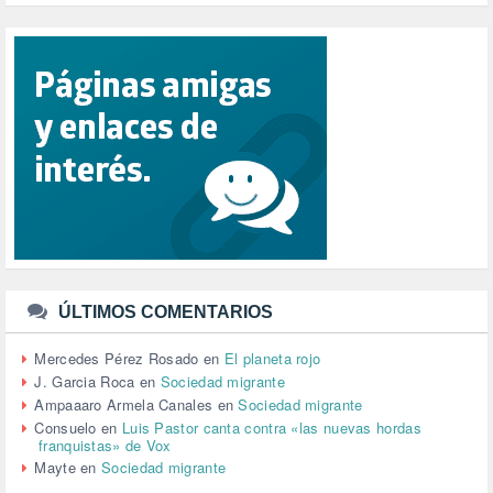
PUERTO DE VALENCIA (1)
RACISMO (1)
REFUGIADOS (127)
RELIGIÓN (114)
REPUBLICA (1)
SALUD (108)
SENSIBILIZACIÓN (576)
SINDICATOS (12)
TERRORISMO (40)
TRABAJO (14)
TRANSPORTE (2)
TTIP (6)
TURISMO (12)
URBANISMO (1)
ÚLTIMOS COMENTARIOS
URBANIZACIÓN (1)
VEJEZ (1)
Mercedes Pérez Rosado
en
El planeta rojo
VENEZUELA (3)
J. Garcia Roca
en
Sociedad migrante
VENEZULA (1)
Ampaaaro Armela Canales
en
Sociedad migrante
VIAJES (1)
Consuelo
en
Luis Pastor canta contra «las nuevas hordas
franquistas» de Vox
VIOLENCIA (2)
Mayte
en
Sociedad migrante
VIOLENCIA DE GÉNERO (223)