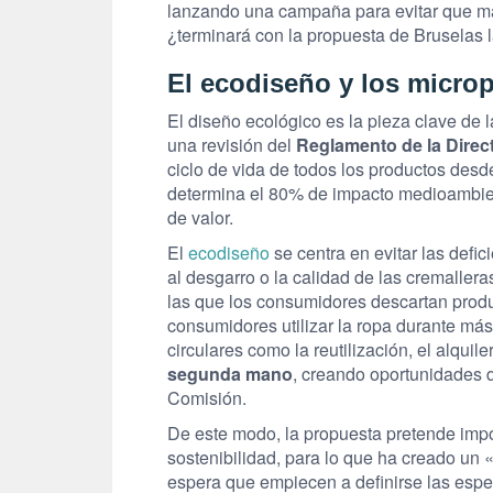
lanzando una campaña para evitar
que má
¿terminará con la propuesta de Bruselas l
El ecodiseño y los microp
El diseño ecológico es la pieza clave de 
una revisión del
Reglamento de la Direc
ciclo de vida de todos los productos desd
determina el 80% de impacto medioambien
de valor.
El
ecodiseño
se centra en evitar las defic
al desgarro o la calidad de las cremallera
las que los consumidores descartan produc
consumidores utilizar la ropa durante má
circulares como la reutilización, el alquile
segunda mano
, creando oportunidades d
Comisión.
De este modo, la propuesta pretende impon
sostenibilidad, para lo que ha creado un 
espera que empiecen a definirse las espe