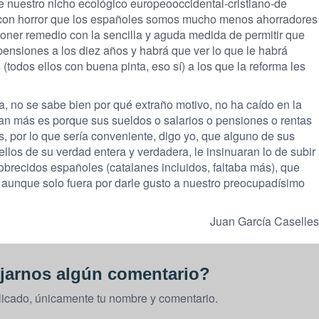
 nuestro nicho ecológico europeooccidental-cristiano-de
o con horror que los españoles somos mucho menos ahorradores
poner remedio con la sencilla y aguda medida de permitir que
 pensiones a los diez años y habrá que ver lo que le habrá
(todos ellos con buena pinta, eso sí) a los que la reforma les
a, no se sabe bien por qué extraño motivo, no ha caído en la
ran más es porque sus sueldos o salarios o pensiones o rentas
, por lo que sería conveniente, digo yo, que alguno de sus
los de su verdad entera y verdadera, le insinuaran lo de subir
brecidos españoles (catalanes incluidos, faltaba más), que
aunque solo fuera por darle gusto a nuestro preocupadísimo
Juan García Caselles
jarnos algún comentario?
licado, únicamente tu nombre y comentario.