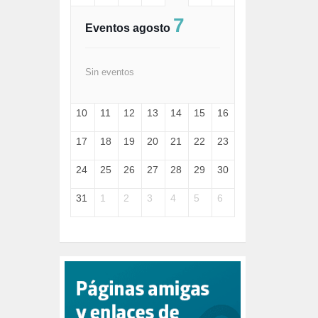
FASCISMO (57)
7
FELICIDAD (1)
Eventos agosto
FEMINISMO (504)
FILOSOFÍA (6)
FRANCISCO (5)
Sin eventos
GENOCIDIO (1)
GUERRA (133)
10
11
12
13
14
15
16
HUGO ZÁRATE (30)
HUMOR (1)
17
18
19
20
21
22
23
I A (2)
IA (1)
24
25
26
27
28
29
30
INDEPENDENCIA (15)
INMIGRACIÓN (144)
31
1
2
3
4
5
6
INTELIGENCIA ARTIFICIAL (1)
INTERNET (1)
ISRAEL (4)
IZQUIERDA (3)
JANE GOODDALL (1)
JAZZ (1)
JÓVENES (28)
JUSTICIA (13)