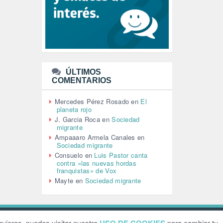
LEÓN XIV (5)
LGTBI (1)
LIBROS (96)
MACHISMO (147)
MEDIOAMBIENTE (186)
MEDIOS DE COMUNICACIÓN
(110)
ÚLTIMOS
MEMORIA HISTÓRICA (232)
COMENTARIOS
MONARQUÍA (26)
MUSICA (19)
Mercedes Pérez Rosado
en
El
NATURALEZA (1)
planeta rojo
PALESTINA (8)
J. Garcia Roca
en
Sociedad
PARTICIPACIÓN CIUDADANA (392)
migrante
PAZ (2)
Ampaaaro Armela Canales
en
Sociedad migrante
PENSIONES (12)
Consuelo
en
Luis Pastor canta
PEPE MUJICA (2)
contra «las nuevas hordas
PESCADORES (1)
franquistas» de Vox
POBREZA (2)
Mayte
en
Sociedad migrante
POLÍTICA ESPAÑA (1001)
POLÍTICA EUROPA (112)
POLÍTICA INTERNACIONAL (366)
POLÍTICA VALENCIA (357)
ebsite by
Grafital
uieras, puedes visitar nuestro
para cambiar tu