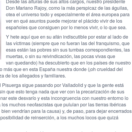
Desde las alturas de sus altos cargos, nuestro presidente
Don Mariano Rajoy, como la más perspicaz de las águilas,
otea el universo todo y especialmente el área europea para
ver en qué asuntos puede mejorar el plácido vivir de los
españoles que consiguen por lo menos vivir, o lo que sea.
Y hete aquí que en su afán indiscutible por estar al lado de
las víctimas (siempre que no fueran las del franquismo, que
esas están las pobres sin sus tumbas correspondientes, las
muertas, o sin su reivindicación, las pocas vivas que
van quedando) ha descubierto que en los países de nuestro
o más que en esta España nuestra donde (¡oh crueldad del
za de los allegados y familiares.
 Pisuerga sigue pasando por Valladolid y que la gente está
 sin que esto tenga nada que ver con la precarización de sus
onar este desvarío y esta incongruencia con nuestro entorno lo
 los muchos neofascistas que pululan por las tierras ibéricas
bien vendrían para la causa) y, de paso, para dejar encerrados
posibilidad de reinserción, a los muchos locos que quizá