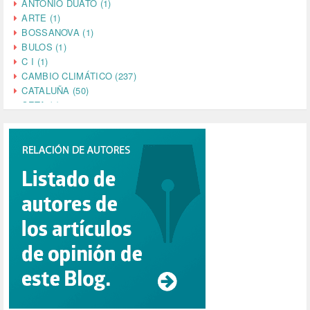
ANTONIO DUATO (1)
ARTE (1)
BOSSANOVA (1)
BULOS (1)
C I (1)
CAMBIO CLIMÁTICO (237)
CATALUÑA (50)
CETA (2)
CHINA (4)
CIENCIA (5)
CINE (35)
CIUDADANÍA (633)
COMPROMISO (2)
CONFERENCIA (1)
CONSUMO (1)
CORONAVIRUS (155)
CORRUPCIÓN (215)
CULTURA (704)
DANA (78)
DD.HH. (1)
DEMOCRACIA (1)
DEMOCRAIA (1)