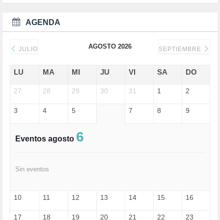
DEPORTE (3)
DEPORTES (2)
AGENDA
DERECHOS SOCIALES (739)
DICTADURA (1)
AGOSTO 2026
DONALD TRUMP (81)
JULIO
SEPTIEMBRE
ECONOMÍA (322)
EDGAR MORIN (1)
LU
MA
MI
JU
VI
SA
DO
EDUCACIÓN (452)
27
EMIGRACIÓN (4)
28
29
30
31
1
2
EPSTEIN (1)
3
4
5
6
7
8
9
ESPECULACIÓN (2)
EXTREMA-DERECHA (56)
FASCISMO (57)
6
Eventos agosto
FELICIDAD (1)
FEMINISMO (504)
FILOSOFÍA (6)
Sin eventos
FRANCISCO (5)
GENOCIDIO (1)
GUERRA (133)
10
11
12
13
14
15
16
HUGO ZÁRATE (30)
HUMOR (1)
17
18
19
20
21
22
23