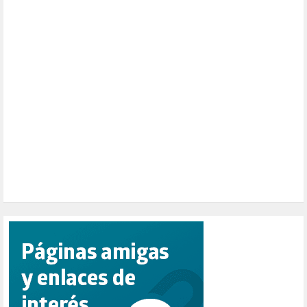
NATURALEZA (1)
PALESTINA (8)
PARTICIPACIÓN CIUDADANA (392)
PAZ (2)
PENSIONES (12)
PEPE MUJICA (2)
PESCADORES (1)
POBREZA (2)
POLÍTICA ESPAÑA (1001)
POLÍTICA EUROPA (112)
POLÍTICA INTERNACIONAL (366)
POLÍTICA VALENCIA (357)
POPULISMO (1)
PRIORIDAD NACIONAL (1)
PUERTO DE VALENCIA (1)
RACISMO (1)
REFUGIADOS (127)
RELIGIÓN (114)
REPUBLICA (1)
SALUD (108)
SENSIBILIZACIÓN (576)
SINDICATOS (12)