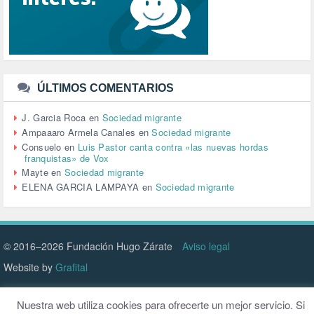
TERRORISMO (40)
TRABAJO (14)
TRANSPORTE (2)
TTIP (6)
TURISMO (12)
URBANISMO (1)
ÚLTIMOS COMENTARIOS
URBANIZACIÓN (1)
VEJEZ (1)
J. Garcia Roca
en
Sociedad migrante
VENEZUELA (3)
Ampaaaro Armela Canales
en
Sociedad migrante
VENEZULA (1)
Consuelo
en
Luis Pastor canta contra «las nuevas hordas
franquistas» de Vox
VIAJES (1)
Mayte
en
Sociedad migrante
VIOLENCIA (2)
ELENA GARCIA LAMPAYA
en
Sociedad migrante
VIOLENCIA DE GÉNERO (223)
VIVIENDA (9)
VOLODIMIR ZELENSKY (1)
© 2016–2026 Fundación Hugo Zárate
Aviso legal
Website by
Grafital
Nuestra web utiliza cookies para ofrecerte un mejor servicio. Si