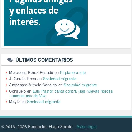
REPUBLICA (1)
SALUD (108)
SENSIBILIZACIÓN (576)
SINDICATOS (12)
TERRORISMO (40)
TRABAJO (14)
TRANSPORTE (2)
TTIP (6)
TURISMO (12)
URBANISMO (1)
ÚLTIMOS COMENTARIOS
URBANIZACIÓN (1)
VEJEZ (1)
Mercedes Pérez Rosado
en
El planeta rojo
VENEZUELA (3)
J. Garcia Roca
en
Sociedad migrante
VENEZULA (1)
Ampaaaro Armela Canales
en
Sociedad migrante
VIAJES (1)
Consuelo
en
Luis Pastor canta contra «las nuevas hordas
franquistas» de Vox
VIOLENCIA (2)
Mayte
en
Sociedad migrante
VIOLENCIA DE GÉNERO (223)
VIVIENDA (9)
VOLODIMIR ZELENSKY (1)
© 2016–2026 Fundación Hugo Zárate
Aviso legal