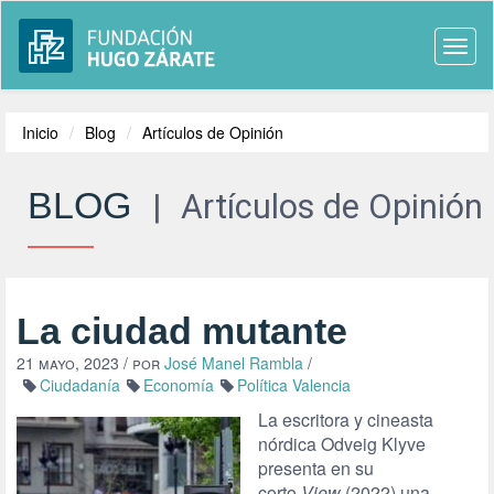
Togg
navi
Inicio
Blog
Artículos de Opinión
BLOG
|
Artículos de Opinión
La ciudad mutante
21 mayo, 2023
/ por
José Manel Rambla
/
Ciudadanía
Economía
Política Valencia
La escritora y cineasta
nórdica Odveig Klyve
presenta en su
corto
View
(2022) una