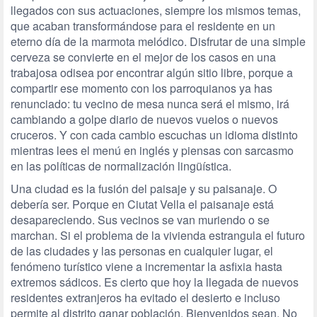
llegados con sus actuaciones, siempre los mismos temas,
que acaban transformándose para el residente en un
eterno día de la marmota melódico. Disfrutar de una simple
cerveza se convierte en el mejor de los casos en una
trabajosa odisea por encontrar algún sitio libre, porque a
compartir ese momento con los parroquianos ya has
renunciado: tu vecino de mesa nunca será el mismo, irá
cambiando a golpe diario de nuevos vuelos o nuevos
cruceros. Y con cada cambio escuchas un idioma distinto
mientras lees el menú en inglés y piensas con sarcasmo
en las políticas de normalización lingüística.
Una ciudad es la fusión del paisaje y su paisanaje. O
debería ser. Porque en Ciutat Vella el paisanaje está
desapareciendo. Sus vecinos se van muriendo o se
marchan. Si el problema de la vivienda estrangula el futuro
de las ciudades y las personas en cualquier lugar, el
fenómeno turístico viene a incrementar la asfixia hasta
extremos sádicos. Es cierto que hoy la llegada de nuevos
residentes extranjeros ha evitado el desierto e incluso
permite al distrito ganar población. Bienvenidos sean. No