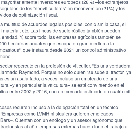
 mayoritariamente inversores europeos (28%) –los extranjeros
eguidos de los “neo­viticultores” en reconversión (21%) y los
vidos de optimización fiscal.
la multitud de acuerdos legales posibles, con o sin la casa, el
o el material, etc. Las fincas de suelo rústico también pueden
a entidad. Y, sobre todo, las empresas agrícolas también se
000 hectáreas anuales que escapa en gran medida a la
pastous”, que instaura desde 2021 un control administrativo
ómeno.
sector repercute en la profesión de viticultor. “Es una verdadera
larmado Raymond. Porque no solo quien “se sube al tractor” y
más es un asalariado, a veces incluso un empleado de una
ura –y en particular la viticultura– se está convirtiendo en el
plicó entre 2002 y 2016, con un mercado estimado en cuatro mil
nceses recurren incluso a la delegación total en un técnico
. “Empresas como LVMH ni siquiera quieren empleados,
Le Bars–. Cuentan con un enólogo y un asesor agrónomo que
 tractoristas al año; empresas externas hacen todo el trabajo a