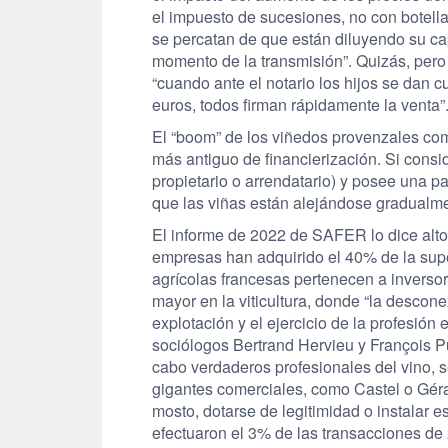
el impuesto de sucesiones, no con botella
se percatan de que están diluyendo su ca
momento de la transmisión”. Quizás, per
“cuando ante el notario los hijos se dan 
euros, todos firman rápidamente la venta”
El “boom” de los viñedos provenzales com
más antiguo de financierización. Si consi
propietario o arrendatario) y posee una pa
que las viñas están alejándose gradualmen
El informe de 2022 de SAFER lo dice alto 
empresas han adquirido el 40% de la super
agrícolas francesas pertenecen a inversore
mayor en la viticultura, donde “la desconex
explotación y el ejercicio de la profesió
sociólogos Bertrand Hervieu y François Pu
cabo verdaderos profesionales del vino, s
gigantes comerciales, como Castel o Géra
mosto, dotarse de legitimidad o instalar es
efectuaron el 3% de las transacciones de 