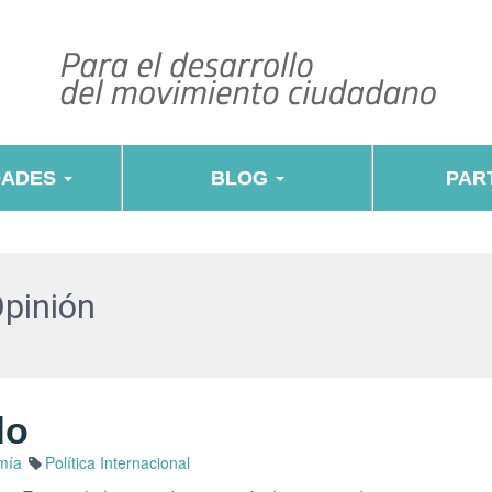
DADES
BLOG
PART
Opinión
do
mía
Política Internacional