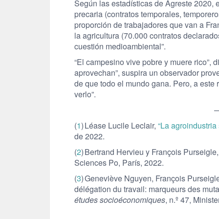
Según las estadísticas de Agreste 2020, 
precaria (contratos temporales, temporero
proporción de trabajadores que van a Fran
la agricultura (70.000 contratos declarado
cuestión medioambiental”.
“El campesino vive pobre y muere rico”, dic
aprovechan”, suspira un observador prove
de que todo el mundo gana. Pero, a este 
verlo”.
(
1
) Léase Lucile Leclair,
“La agroindustria s
de 2022.
(
2
) Bertrand Hervieu y François Purseigle
Sciences Po, París, 2022.
(
3
) Geneviève Nguyen, François Purseigle,
délégation du travail: marqueurs des mutat
études socioéconomiques
, n.º 47, Minist