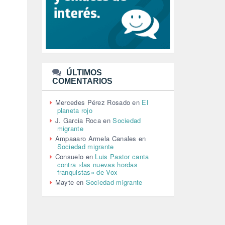
LEÓN XIV (5)
LGTBI (1)
LIBROS (96)
MACHISMO (147)
MEDIOAMBIENTE (186)
MEDIOS DE COMUNICACIÓN
(110)
ÚLTIMOS
MEMORIA HISTÓRICA (232)
COMENTARIOS
MONARQUÍA (26)
MUSICA (19)
Mercedes Pérez Rosado
en
El
NATURALEZA (1)
planeta rojo
PALESTINA (8)
J. Garcia Roca
en
Sociedad
PARTICIPACIÓN CIUDADANA (392)
migrante
PAZ (2)
Ampaaaro Armela Canales
en
Sociedad migrante
PENSIONES (12)
Consuelo
en
Luis Pastor canta
PEPE MUJICA (2)
contra «las nuevas hordas
PESCADORES (1)
franquistas» de Vox
POBREZA (2)
Mayte
en
Sociedad migrante
POLÍTICA ESPAÑA (1001)
POLÍTICA EUROPA (112)
POLÍTICA INTERNACIONAL (367)
POLÍTICA VALENCIA (357)