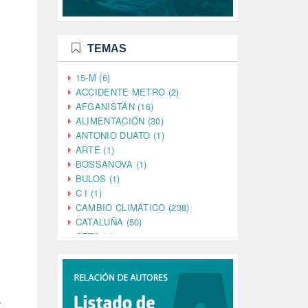
TEMAS
15-M (6)
ACCIDENTE METRO (2)
AFGANISTÁN (16)
ALIMENTACIÓN (30)
ANTONIO DUATO (1)
ARTE (1)
BOSSANOVA (1)
BULOS (1)
C I (1)
CAMBIO CLIMÁTICO (238)
CATALUÑA (50)
CETA (2)
CHINA (4)
CIENCIA (5)
CINE (35)
n
CIUDADANÍA (633)
r