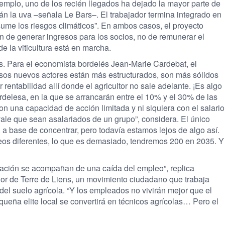
ejemplo, uno de los recién llegados ha dejado la mayor parte de
rán la uva –señala Le Bars–. El trabajador termina integrado en
ume los riesgos climáticos”. En ambos casos, el proyecto
fin de generar ingresos para los socios, no de remunerar el
de la viticultura está en marcha.
. Para el economista bordelés Jean-Marie Cardebat, el
sos nuevos actores están más estructurados, son más sólidos
entabilidad allí donde el agricultor no sale adelante. ¡Es algo
ordelesa, en la que se arrancarán entre el 10% y el 30% de las
n una capacidad de acción limitada y ni siquiera con el salario
ale que sean asalariados de un grupo”, considera. El único
, a base de concentrar, pero todavía estamos lejos de algo así.
eos diferentes, lo que es demasiado, tendremos 200 en 2035. Y
ación se acompañan de una caída del empleo”, ­replica
or de Terre de Liens, un movimiento ciudadano que trabaja
del suelo agrícola. “Y los empleados no vivirán mejor que el
queña elite local se convertirá en técnicos agrícolas… Pero el