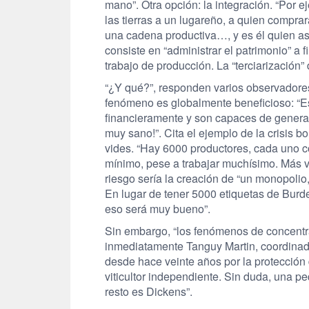
mano”. Otra opción: la integración. “Por 
las tierras a un lugareño, a quien compra
una cadena productiva…, y es él quien as
consiste en “administrar el patrimonio” a 
trabajo de producción. La “terciarización” 
“¿Y qué?”, responden varios observadores
fenómeno es globalmente beneficioso: “E
financieramente y son capaces de generar r
muy sano!”. Cita el ejemplo de la crisis b
vides. “Hay 6000 productores, cada uno co
mínimo, pese a trabajar muchísimo. Más v
riesgo sería la creación de “un monopolio
En lugar de tener 5000 etiquetas de Burd
eso será muy bueno”.
Sin embargo, “los fenómenos de concentr
inmediatamente Tanguy Martin, coordinad
desde hace veinte años por la protección 
viticultor independiente. Sin duda, una pe
resto es Dickens”.