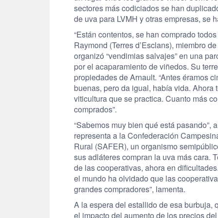
sectores más codiciados se han duplicado
de uva para LVMH y otras empresas, se ha
“Están contentos, se han comprado todos
Raymond (Terres d’Esclans), miembro de 
organizó “vendimias salvajes” en una par
por el acaparamiento de viñedos. Su terre
propiedades de Arnault. “Antes éramos cin
buenas, pero da igual, había vida. Ahora
viticultura que se practica. Cuanto más 
comprados”.
“Sabemos muy bien qué está pasando”, an
representa a la Confederación Campesina
Rural (SAFER), un organismo semipúblico 
sus adláteres compran la uva más cara. T
de las cooperativas, ahora en dificultade
el mundo ha olvidado que las cooperativa
grandes compradores”, lamenta.
A la espera del estallido de esa burbuja
el impacto del aumento de los precios del 