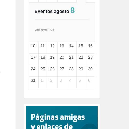
FASCISMO (57)
8
FELICIDAD (1)
Eventos agosto
FEMINISMO (504)
FILOSOFÍA (6)
FRANCISCO (5)
Sin eventos
GENOCIDIO (1)
GUERRA (133)
10
11
12
13
14
15
16
HUGO ZÁRATE (30)
HUMOR (1)
17
18
19
20
21
22
23
I A (2)
IA (1)
24
25
26
27
28
29
30
a
INDEPENDENCIA (15)
INMIGRACIÓN (145)
31
1
2
3
4
5
6
INTELIGENCIA ARTIFICIAL (1)
INTERNET (1)
ISRAEL (4)
IZQUIERDA (3)
JANE GOODDALL (1)
JAZZ (1)
JÓVENES (28)
JUSTICIA (13)