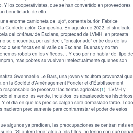
. Y los cooperativistas, que se han convertido en proveedores
n beneficiado de ello.
 una enorme camioneta de lujo”, comenta burlón Fabrice
la Confederación Campesina. En agosto de 2022, el sindicato
cela del
château
de Esclans, propiedad de LVMH, en protesta
no se encuentra, por así decir, “encajonado” entre dos de las
co o seis fincas en el valle de Esclans. Buenas y no tan
 tenemos robots en los viñedos… Y eso por no hablar del tipo de
compran, más pobres se vuelven intelectualmente quienes son
aliza Gwennaëlle Le Bars, una joven viticultora provenzal que
 en la Société d’Aménagement Foncier et d’Établissement
responsable de preservar las tierras agrícolas (
1
): “LVMH y
odo el mundo les vende, incluidos los abastecedores históricos
s. Y el día en que los precios caigan será demasiado tarde. Todo
s nacieron precisamente para contrarrestar el poder de estos
, que algunos ya predicen, las preocupaciones se centran más e
suelo. “Si quiero legar algo a mis hijos, no tengo con qué paga