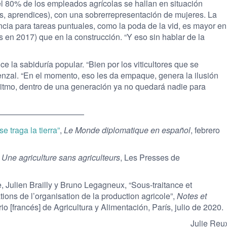
el 80% de los empleados agrícolas se hallan en situación
s, aprendices), con una sobrerrepre­sentación de mujeres. La
cia para tareas puntuales, como la poda de la vid, es mayor en
s en 2017) que en la construcción. “Y eso sin hablar de la
e la sabiduría popular. “Bien por los viticultores que se
nzal. “En el momento, eso les da empaque, genera la ilusión
ritmo, dentro de una generación ya no quedará nadie para
———————————
e traga la tierra”
,
Le Monde diplomatique en español
, febrero
,
Une agriculture sans agriculteurs
, Les Presses de
 Julien Brailly y Bruno Legagneux, “Sous-traitance et
ions de l’organisation de la production agricole”,
Notes et
erio [francés] de Agricultura y Alimentación, París, julio de 2020.
Julie Reu