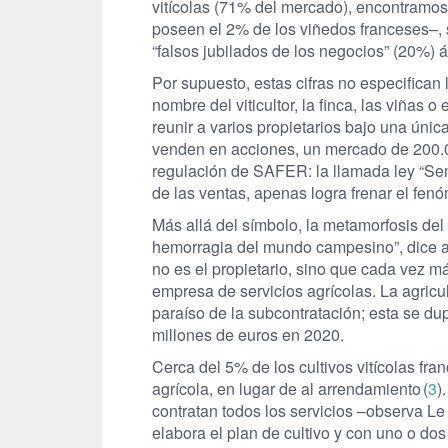
vitícolas (71% del mercado), encontramos
poseen el 2% de los viñedos franceses–, s
“falsos jubilados de los negocios” (20%) á
Por supuesto, estas cifras no especifican 
nombre del viticultor, la finca, las viñas 
reunir a varios propietarios bajo una únic
venden en acciones, un mercado de 200.
regulación de SAFER: la llamada ley “Sem
de las ventas, apenas logra frenar el fen
Más allá del símbolo, la metamorfosis del 
hemorragia del mundo campesino”, dice a
no es el propietario, sino que cada vez 
empresa de servicios agrícolas. La agricult
paraíso de la subcontratación; esta se du
millones de euros en 2020.
Cerca del 5% de los cultivos vitícolas fra
agrícola, en lugar de al arrendamiento (
3
)
contratan todos los servicios –observa 
elabora el plan de cultivo y con uno o dos