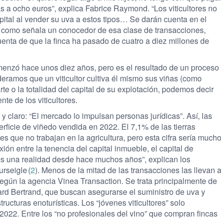
s a ocho euros”, explica Fabrice Raymond. “Los viticultores no
pital al vender su uva a estos tipos… Se darán cuenta en el
o como señala un conocedor de esa clase de transacciones,
cuenta de que la finca ha pasado de cuatro a diez millones de
.
enzó hace unos diez años, pero es el resultado de un proceso
deramos que un viticultor cultiva él mismo sus viñas (como
rte o la totalidad del capital de su explotación, podemos decir
te de los viticultores.
y claro: “El mercado lo impulsan personas jurídicas”. Así, las
ficie de viñedo vendida en 2022. El 7,1% de las tierras
s que no trabajan en la agricultura, pero esta cifra sería much
ión entre la tenencia del capital inmueble, el capital de
n es una realidad desde hace muchos años”, explican los
rseigle (
2
). Menos de la mitad de las transacciones las llevan 
egún la agencia Vinea Transaction. Se trata principalmente de
rd Bertrand, que buscan asegurarse el suministro de uva y
tructuras enoturísticas. Los “jóvenes viticultores” solo
2022. Entre los “no profesionales del vino” que compran fincas