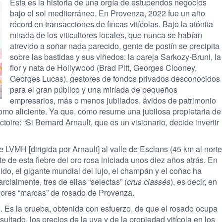
Esta es la historia de una orgía de estupendos negocios
bajo el sol mediterráneo. En Provenza, 2022 fue un año
récord en transacciones de fincas vitícolas. Bajo la atónita
mirada de los viticultores locales, que nunca se habían
atrevido a soñar nada parecido, gente de postín se precipita
sobre las bastidas y sus viñedos: la pareja Sarkozy-Bruni, la
flor y nata de Hollywood (Brad Pitt, Georges Clooney,
Georges Lucas), gestores de fondos privados desconocidos
para el gran público y una miríada de pequeños
empresarios, más o menos jubilados, ávidos de patrimonio
como aliciente. Ya que, como resume una jubilosa propietaria de
toire: “Si Bernard Arnault, que es un visionario, decide invertir
e LVMH [dirigida por Arnault] al valle de Esclans (45 km al norte
e de esta fiebre del oro rosa iniciada unos diez años atrás. En
do, el gigante mundial del lujo, el champán y el coñac ha
arcialmente, tres de ellas “selectas” (
crus classés
), es decir, en
ayores “marcas” de rosado de Provenza.
. Es la prueba, obtenida con esfuerzo, de que el rosado ocupa
ultado, los precios de la uva y de la propiedad vitícola en los