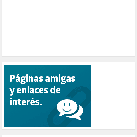
PESCADORES (1)
POBREZA (2)
POLÍTICA ESPAÑA (1001)
POLÍTICA EUROPA (112)
POLÍTICA INTERNACIONAL (367)
POLÍTICA VALENCIA (357)
POPULISMO (1)
PRIORIDAD NACIONAL (1)
PUERTO DE VALENCIA (1)
RACISMO (1)
REFUGIADOS (127)
RELIGIÓN (114)
REPUBLICA (1)
SALUD (108)
SENSIBILIZACIÓN (576)
SINDICATOS (12)
TERRORISMO (40)
TRABAJO (14)
TRANSPORTE (2)
TTIP (6)
TURISMO (12)