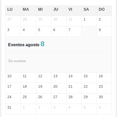
ECONOMÍA (322)
EDGAR MORIN (1)
LU
MA
MI
JU
VI
SA
DO
EDUCACIÓN (452)
27
EMIGRACIÓN (4)
28
29
30
31
1
2
EPSTEIN (1)
3
4
5
6
7
8
9
ESPECULACIÓN (2)
EXTREMA-DERECHA (56)
FASCISMO (57)
8
Eventos agosto
FELICIDAD (1)
FEMINISMO (504)
FILOSOFÍA (6)
Sin eventos
FRANCISCO (5)
GENOCIDIO (1)
GUERRA (133)
10
11
12
13
14
15
16
HUGO ZÁRATE (30)
HUMOR (1)
17
18
19
20
21
22
23
I A (2)
IA (1)
24
25
26
27
28
29
30
INDEPENDENCIA (15)
INMIGRACIÓN (145)
31
1
2
3
4
5
6
INTELIGENCIA ARTIFICIAL (1)