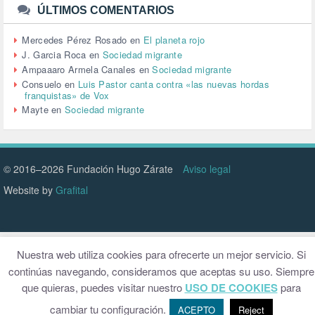
URBANISMO (1)
ÚLTIMOS COMENTARIOS
URBANIZACIÓN (1)
VEJEZ (1)
Mercedes Pérez Rosado
en
El planeta rojo
VENEZUELA (3)
J. Garcia Roca
en
Sociedad migrante
VENEZULA (1)
Ampaaaro Armela Canales
en
Sociedad migrante
VIAJES (1)
Consuelo
en
Luis Pastor canta contra «las nuevas hordas
franquistas» de Vox
VIOLENCIA (2)
Mayte
en
Sociedad migrante
VIOLENCIA DE GÉNERO (223)
VIVIENDA (9)
VOLODIMIR ZELENSKY (1)
© 2016–2026 Fundación Hugo Zárate
Aviso legal
Website by
Grafital
Nuestra web utiliza cookies para ofrecerte un mejor servicio. Si
continúas navegando, consideramos que aceptas su uso. Siempre
que quieras, puedes visitar nuestro
USO DE COOKIES
para
cambiar tu configuración.
ACEPTO
Reject