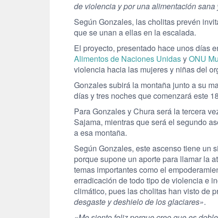
de violencia y por una alimentación sana y
Según Gonzales, las cholitas prevén invit
que se unan a ellas en la escalada.
El proyecto, presentado hace unos días e
Alimentos de Naciones Unidas
y
ONU Mu
violencia hacia las mujeres y niñas del o
Gonzales subirá la montaña junto a su m
días y tres noches que comenzará este 1
Para Gonzales y Chura será la tercera ve
Sajama, mientras que será el segundo 
a esa montaña.
Según Gonzales, este ascenso tiene un si
porque supone un aporte para llamar la a
temas importantes como el empoderamient
erradicación de todo tipo de violencia e i
climático, pues las cholitas han visto de
desgaste y deshielo de los glaciares»
.
«Me siento feliz porque creo que es doble