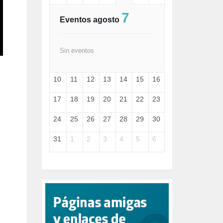
FASCISMO (57)
7
FELICIDAD (1)
Eventos agosto
FEMINISMO (504)
FILOSOFÍA (6)
FRANCISCO (5)
Sin eventos
GENOCIDIO (1)
GUERRA (133)
10
11
12
13
14
15
16
HUGO ZÁRATE (30)
HUMOR (1)
17
18
19
20
21
22
23
I A (2)
IA (1)
24
25
26
27
28
29
30
INDEPENDENCIA (15)
INMIGRACIÓN (145)
31
1
2
3
4
5
6
INTELIGENCIA ARTIFICIAL (1)
INTERNET (1)
ISRAEL (4)
IZQUIERDA (3)
2
JANE GOODDALL (1)
JAZZ (1)
JÓVENES (28)
JUSTICIA (13)