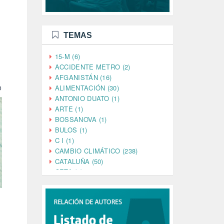
TEMAS
15-M (6)
ACCIDENTE METRO (2)
AFGANISTÁN (16)
o
ALIMENTACIÓN (30)
ANTONIO DUATO (1)
ARTE (1)
BOSSANOVA (1)
BULOS (1)
C I (1)
CAMBIO CLIMÁTICO (238)
CATALUÑA (50)
CETA (2)
CHINA (4)
CIENCIA (5)
CINE (35)
CIUDADANÍA (633)