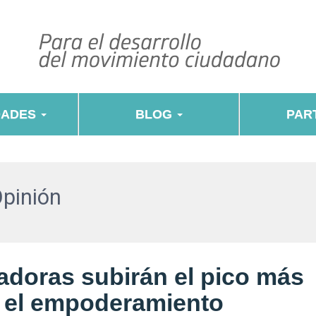
DADES
BLOG
PART
Opinión
ladoras subirán el pico más
or el empoderamiento