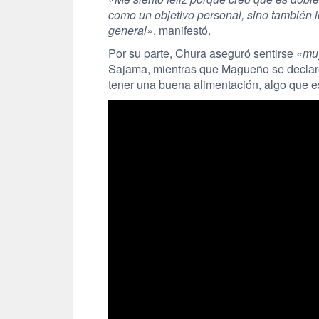
como un objetivo personal, sino también l
general»
, manifestó.
Por su parte, Chura aseguró sentirse
«mu
Sajama, mientras que Magueño se decla
tener una buena alimentación, algo que e