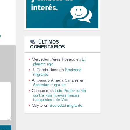
LEÓN XIV (5)
LGTBI (1)
LIBROS (96)
MACHISMO (147)
MEDIOAMBIENTE (186)
MEDIOS DE COMUNICACIÓN
a
(110)
ÚLTIMOS
MEMORIA HISTÓRICA (232)
COMENTARIOS
MONARQUÍA (26)
MUSICA (19)
Mercedes Pérez Rosado
en
El
NATURALEZA (1)
planeta rojo
PALESTINA (8)
J. Garcia Roca
en
Sociedad
PARTICIPACIÓN CIUDADANA (392)
migrante
PAZ (2)
Ampaaaro Armela Canales
en
Sociedad migrante
PENSIONES (12)
Consuelo
en
Luis Pastor canta
PEPE MUJICA (2)
contra «las nuevas hordas
PESCADORES (1)
franquistas» de Vox
POBREZA (2)
Mayte
en
Sociedad migrante
POLÍTICA ESPAÑA (1001)
POLÍTICA EUROPA (112)
POLÍTICA INTERNACIONAL (367)
POLÍTICA VALENCIA (357)