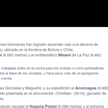
oras bolivianas han logrado ascender casi una decena de
), ubicado en la frontera de Bolivia y Chile;
pi
(6.000 metros) y el emblemático
Illimani
de La Paz (6.462
trabajaba antes en la cocina para los turistas o como porteadoras
asta la base de los nevados, y hace poco más de un quinquenio
 cuenta.
idas Gonzales y Magueño, y su expedición al
Aconcagua
(6.96
 sido plasmada en el documental «Cholitas» (2019), ganador de
es.
 prevén escalar el
Huayna Potosí
(6.088 metros) y el próximo