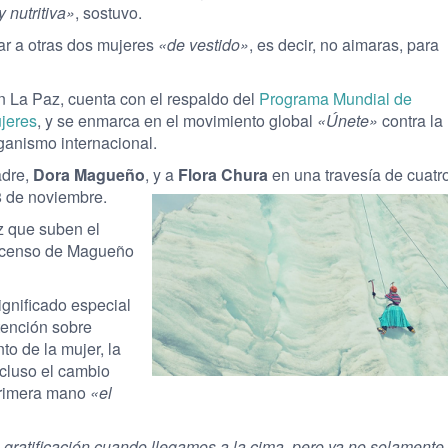
 nutritiva»
, sostuvo.
ar a otras dos mujeres
«de vestido»
, es decir, no aimaras, para
n La Paz, cuenta con el respaldo del
Programa Mundial de
jeres
, y se enmarca en el movimiento global
«Únete»
contra la
rganismo internacional.
adre,
Dora Magueño
, y a
Flora Chura
en una travesía de cuatr
8 de noviembre.
z que suben el
ascenso de Magueño
gnificado especial
tención sobre
o de la mujer, la
ncluso el cambio
 primera mano
«el
 gratificación cuando llegamos a la cima, pero ya no solamente