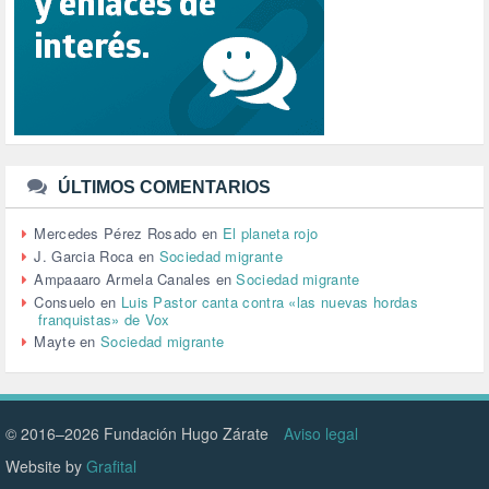
SALUD (108)
SENSIBILIZACIÓN (576)
SINDICATOS (12)
TERRORISMO (40)
TRABAJO (14)
TRANSPORTE (2)
TTIP (6)
TURISMO (12)
URBANISMO (1)
ÚLTIMOS COMENTARIOS
URBANIZACIÓN (1)
VEJEZ (1)
Mercedes Pérez Rosado
en
El planeta rojo
VENEZUELA (3)
J. Garcia Roca
en
Sociedad migrante
VENEZULA (1)
Ampaaaro Armela Canales
en
Sociedad migrante
VIAJES (1)
Consuelo
en
Luis Pastor canta contra «las nuevas hordas
franquistas» de Vox
VIOLENCIA (2)
Mayte
en
Sociedad migrante
VIOLENCIA DE GÉNERO (223)
VIVIENDA (9)
VOLODIMIR ZELENSKY (1)
© 2016–2026 Fundación Hugo Zárate
Aviso legal
Website by
Grafital