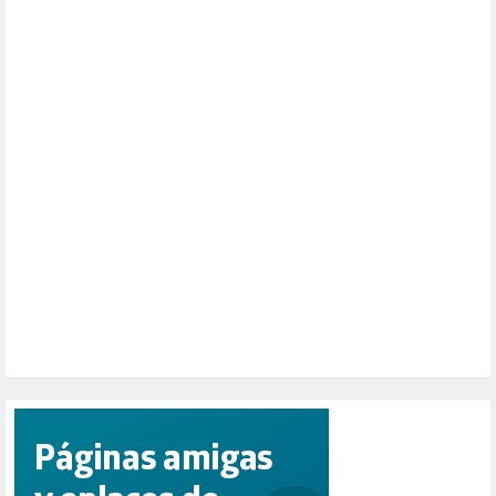
MONARQUÍA (26)
MUSICA (19)
NATURALEZA (1)
PALESTINA (8)
PARTICIPACIÓN CIUDADANA (392)
PAZ (2)
PENSIONES (12)
PEPE MUJICA (2)
PESCADORES (1)
POBREZA (2)
POLÍTICA ESPAÑA (1001)
POLÍTICA EUROPA (112)
POLÍTICA INTERNACIONAL (366)
POLÍTICA VALENCIA (357)
POPULISMO (1)
PRIORIDAD NACIONAL (1)
PUERTO DE VALENCIA (1)
RACISMO (1)
REFUGIADOS (127)
RELIGIÓN (114)
REPUBLICA (1)