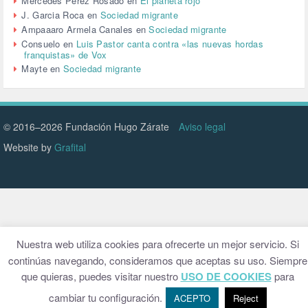
Mercedes Pérez Rosado
en
El planeta rojo
VENEZUELA (3)
J. Garcia Roca
en
Sociedad migrante
VENEZULA (1)
Ampaaaro Armela Canales
en
Sociedad migrante
VIAJES (1)
Consuelo
en
Luis Pastor canta contra «las nuevas hordas
franquistas» de Vox
VIOLENCIA (2)
Mayte
en
Sociedad migrante
VIOLENCIA DE GÉNERO (223)
VIVIENDA (9)
VOLODIMIR ZELENSKY (1)
© 2016–2026 Fundación Hugo Zárate
Aviso legal
Website by
Grafital
Nuestra web utiliza cookies para ofrecerte un mejor servicio. Si
continúas navegando, consideramos que aceptas su uso. Siempre
que quieras, puedes visitar nuestro
USO DE COOKIES
para
cambiar tu configuración.
ACEPTO
Reject