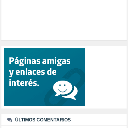
POLÍTICA ESPAÑA (1001)
POLÍTICA EUROPA (112)
POLÍTICA INTERNACIONAL (367)
POLÍTICA VALENCIA (358)
POPULISMO (1)
PRIORIDAD NACIONAL (1)
PUERTO DE VALENCIA (1)
RACISMO (1)
REFUGIADOS (127)
RELIGIÓN (114)
REPUBLICA (1)
SALUD (108)
SENSIBILIZACIÓN (576)
SINDICATOS (12)
TERRORISMO (40)
TRABAJO (14)
TRANSPORTE (3)
TTIP (6)
TURISMO (12)
URBANISMO (1)
ÚLTIMOS COMENTARIOS
URBANIZACIÓN (1)