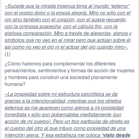
«Sucede que la mirada ingenua toma al mundo “externo”
con el propio dolor o la propia alegría. Miro no sólo con el
ojo sino también con el corazón, con el suave recuerdo,
con la ominosa sospecha, con el cálculo frío, con la
sigilosa comparación. Miro a través de alegorías, signos y
símbolos que no veo en el mirar pero que actúan sobre él
así como no veo el ojo ni el actuar del ojo cuando miro».
(1)
¿Cómo haremos para complementar los diferentes
pensamientos, sentimientos y formas de acción de mujeres
y hombres para construir una sociedad plenamente
humana?
«La propiedad sobre mi estructura psicofísica se da
gracias a la intencionalidad, mientras que los objetos
externos se me aparecen como ajenos a mi propiedad
inmediata y sólo son gobernables mediatamente (por
acción de mi cuerpo). Pero un tipo particular de objeto es
el cuerpo del otro al que intuyo como propiedad de una
intención ajena. Y esa extrañeza me coloca “
visto desde