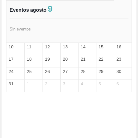
FASCISMO (57)
9
Eventos agosto
FELICIDAD (1)
FEMINISMO (504)
FILOSOFÍA (6)
Sin eventos
FRANCISCO (5)
GENOCIDIO (1)
GUERRA (133)
10
11
12
13
14
15
16
HUGO ZÁRATE (30)
HUMOR (1)
17
18
19
20
21
22
23
I A (2)
IA (1)
24
25
26
27
28
29
30
INDEPENDENCIA (15)
INMIGRACIÓN (145)
31
1
2
3
4
5
6
INTELIGENCIA ARTIFICIAL (1)
INTERNET (1)
ISRAEL (4)
IZQUIERDA (3)
JANE GOODDALL (1)
JAZZ (1)
JÓVENES (28)
JUSTICIA (13)