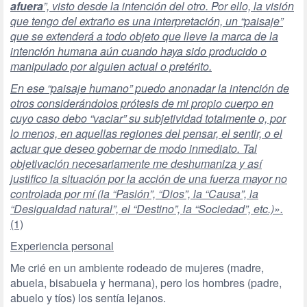
afuera
”, visto desde la intención del otro. Por ello, la visión
que tengo del extraño es una interpretación, un “paisaje”
que se extenderá a todo objeto que lleve la marca de la
intención humana aún cuando haya sido producido o
manipulado por alguien actual o pretérito.
En ese “paisaje humano” puedo anonadar la intención de
otros considerándolos prótesis de mi propio cuerpo en
cuyo caso debo “vaciar” su subjetividad totalmente o, por
lo menos, en aquellas regiones del pensar, el sentir, o el
actuar que deseo gobernar de modo inmediato. Tal
objetivación necesariamente me deshumaniza y así
justifico la situación por la acción de una fuerza mayor no
controlada por mí (la “Pasión”, “Dios”, la “Causa”, la
“Desigualdad natural”, el “Destino”, la “Sociedad”, etc.)».
(1)
Experiencia personal
Me crié en un ambiente rodeado de mujeres (madre,
abuela, bisabuela y hermana), pero los hombres (padre,
abuelo y tíos) los sentía lejanos.