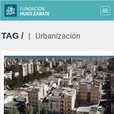
Togg
navi
TAG /
Urbanización