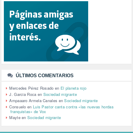
RACISMO (1)
REFUGIADOS (127)
RELIGIÓN (114)
REPUBLICA (1)
SALUD (108)
SENSIBILIZACIÓN (576)
SINDICATOS (12)
TERRORISMO (40)
TRABAJO (14)
TRANSPORTE (2)
TTIP (6)
TURISMO (12)
URBANISMO (1)
ÚLTIMOS COMENTARIOS
URBANIZACIÓN (1)
VEJEZ (1)
Mercedes Pérez Rosado
en
El planeta rojo
VENEZUELA (3)
J. Garcia Roca
en
Sociedad migrante
VENEZULA (1)
Ampaaaro Armela Canales
en
Sociedad migrante
VIAJES (1)
Consuelo
en
Luis Pastor canta contra «las nuevas hordas
franquistas» de Vox
VIOLENCIA (2)
Mayte
en
Sociedad migrante
VIOLENCIA DE GÉNERO (223)
VIVIENDA (9)
VOLODIMIR ZELENSKY (1)