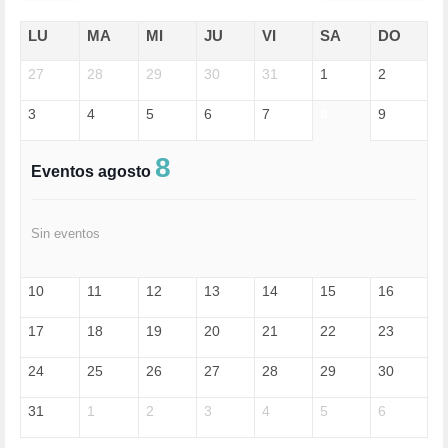
ECONOMÍA (322)
EDGAR MORIN (1)
LU
MA
MI
JU
VI
SA
DO
EDUCACIÓN (452)
27
EMIGRACIÓN (4)
28
29
30
31
1
2
EPSTEIN (1)
3
4
5
6
7
8
9
ESPECULACIÓN (2)
EXTREMA-DERECHA (56)
FASCISMO (57)
8
Eventos agosto
FELICIDAD (1)
FEMINISMO (504)
FILOSOFÍA (6)
Sin eventos
FRANCISCO (5)
GENOCIDIO (1)
GUERRA (133)
10
11
12
13
14
15
16
HUGO ZÁRATE (30)
HUMOR (1)
17
18
19
20
21
22
23
I A (2)
IA (1)
24
25
26
27
28
29
30
INDEPENDENCIA (15)
INMIGRACIÓN (145)
31
1
2
3
4
5
6
INTELIGENCIA ARTIFICIAL (1)