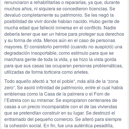
renunciaron a rehabilitarlas o repararlas, ya que, durante
muchos años, ni siquiera se concedieron licencias. Se
devaluó completamente su patrimonio. Se les negó la
posibilidad de vivir donde habían nacido. Hubo gente de
mucha edad que falleció inmersa en el conflicto. Nadie
debería tener que ser un héroe para proteger sus derechos
y su forma de vida. Menos aún en el caso de personas
mayores. El consistorio permitió (cuando no auspició) una
degradación insoportable, como estímulo para que se
marchara gente de toda la vida, y se hizo la vista gorda
para que sus casas las ocuparan personas problemáticas,
utilizadas de forma torticera como arietes.
Todo aquello afectó a “tot el poble”, más allá de la “zona
zero”. Se asoló infinidad de patrimonio, entre el cual había
emblemas como la Casa de la palmera o el Forn de
l’Estrela con su miramar. Se expropiaron centenares de
casas a un precio incomparable con el de las viviendas
que se pretendían construir en su lugar. Se destrozó el
entramado del pequeño comercio. Se alteró para siempre
la cohesión social. En fin, fue una auténtica pesadilla,