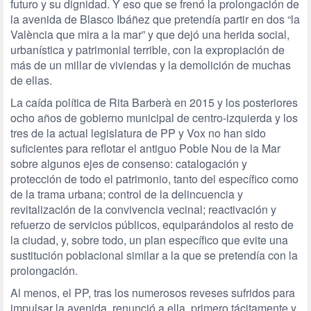
futuro y su dignidad. Y eso que se frenó la prolongación de
la avenida de Blasco Ibáñez que pretendía partir en dos “la
València que mira a la mar” y que dejó una herida social,
urbanística y patrimonial terrible, con la expropiación de
más de un millar de viviendas y la demolición de muchas
de ellas.
La caída política de Rita Barberà en 2015 y los posteriores
ocho años de gobierno municipal de centro-izquierda y los
tres de la actual legislatura de PP y Vox no han sido
suficientes para reflotar el antiguo Poble Nou de la Mar
sobre algunos ejes de consenso: catalogación y
protección de todo el patrimonio, tanto del específico como
de la trama urbana; control de la delincuencia y
revitalización de la convivencia vecinal; reactivación y
refuerzo de servicios públicos, equiparándolos al resto de
la ciudad, y, sobre todo, un plan específico que evite una
sustitución poblacional similar a la que se pretendía con la
prolongación.
Al menos, el PP, tras los numerosos reveses sufridos para
impulsar la avenida, renunció a ella, primero tácitamente y