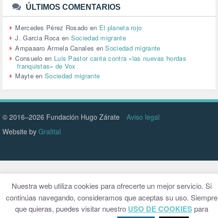
URBANISMO (1)
ÚLTIMOS COMENTARIOS
URBANIZACIÓN (1)
VEJEZ (1)
Mercedes Pérez Rosado
en
El planeta rojo
VENEZUELA (3)
J. Garcia Roca
en
Sociedad migrante
VENEZULA (1)
Ampaaaro Armela Canales
en
Sociedad migrante
VIAJES (1)
Consuelo
en
Luis Pastor canta contra «las nuevas hordas
franquistas» de Vox
VIOLENCIA (2)
Mayte
en
Sociedad migrante
VIOLENCIA DE GÉNERO (223)
VIVIENDA (9)
VOLODIMIR ZELENSKY (1)
© 2016–2026 Fundación Hugo Zárate
Aviso legal
Website by
Grafital
Nuestra web utiliza cookies para ofrecerte un mejor servicio. Si
continúas navegando, consideramos que aceptas su uso. Siempre
que quieras, puedes visitar nuestro
USO DE COOKIES
para