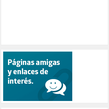
PESCADORES (1)
POBREZA (2)
POLÍTICA ESPAÑA (1001)
POLÍTICA EUROPA (112)
POLÍTICA INTERNACIONAL (367)
POLÍTICA VALENCIA (357)
POPULISMO (1)
PRIORIDAD NACIONAL (1)
PUERTO DE VALENCIA (1)
RACISMO (1)
REFUGIADOS (127)
RELIGIÓN (114)
REPUBLICA (1)
SALUD (108)
SENSIBILIZACIÓN (576)
SINDICATOS (12)
TERRORISMO (40)
TRABAJO (14)
TRANSPORTE (2)
TTIP (6)
TURISMO (12)