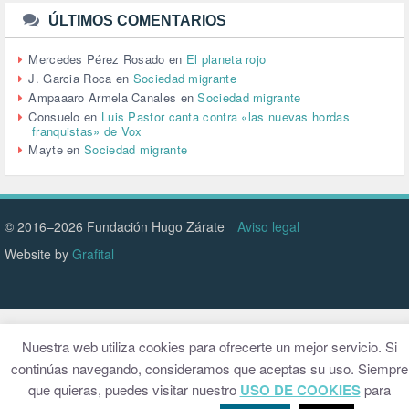
URBANISMO (1)
ÚLTIMOS COMENTARIOS
URBANIZACIÓN (1)
VEJEZ (1)
Mercedes Pérez Rosado
en
El planeta rojo
VENEZUELA (3)
J. Garcia Roca
en
Sociedad migrante
VENEZULA (1)
Ampaaaro Armela Canales
en
Sociedad migrante
VIAJES (1)
Consuelo
en
Luis Pastor canta contra «las nuevas hordas
franquistas» de Vox
VIOLENCIA (2)
Mayte
en
Sociedad migrante
VIOLENCIA DE GÉNERO (223)
VIVIENDA (9)
VOLODIMIR ZELENSKY (1)
© 2016–2026 Fundación Hugo Zárate
Aviso legal
Website by
Grafital
Nuestra web utiliza cookies para ofrecerte un mejor servicio. Si
continúas navegando, consideramos que aceptas su uso. Siempre
que quieras, puedes visitar nuestro
USO DE COOKIES
para