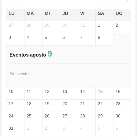
ECONOMÍA (322)
EDGAR MORIN (1)
LU
MA
MI
JU
VI
SA
DO
EDUCACIÓN (452)
27
EMIGRACIÓN (4)
28
29
30
31
1
2
EPSTEIN (1)
3
4
5
6
7
8
9
ESPECULACIÓN (2)
EXTREMA-DERECHA (56)
FASCISMO (57)
9
Eventos agosto
FELICIDAD (1)
FEMINISMO (504)
FILOSOFÍA (6)
Sin eventos
FRANCISCO (5)
GENOCIDIO (1)
GUERRA (133)
10
11
12
13
14
15
16
HUGO ZÁRATE (30)
HUMOR (1)
17
18
19
20
21
22
23
I A (2)
IA (1)
24
25
26
27
28
29
30
INDEPENDENCIA (15)
INMIGRACIÓN (145)
31
1
2
3
4
5
6
INTELIGENCIA ARTIFICIAL (1)