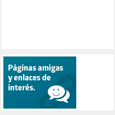
PEPE MUJICA (2)
PESCADORES (1)
POBREZA (2)
POLÍTICA ESPAÑA (1001)
POLÍTICA EUROPA (112)
POLÍTICA INTERNACIONAL (367)
POLÍTICA VALENCIA (357)
POPULISMO (1)
PRIORIDAD NACIONAL (1)
PUERTO DE VALENCIA (1)
RACISMO (1)
REFUGIADOS (127)
RELIGIÓN (114)
REPUBLICA (1)
SALUD (108)
SENSIBILIZACIÓN (576)
SINDICATOS (12)
TERRORISMO (40)
TRABAJO (14)
TRANSPORTE (2)
TTIP (6)
TURISMO (12)