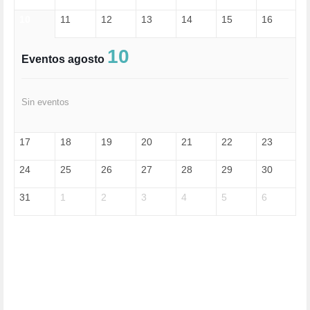
EXTREMA-DERECHA (56)
10
11
12
13
14
15
16
FASCISMO (57)
FELICIDAD (1)
FEMINISMO (504)
10
Eventos agosto
FILOSOFÍA (6)
FRANCISCO (5)
GENOCIDIO (1)
Sin eventos
GUERRA (133)
HUGO ZÁRATE (30)
HUMOR (1)
17
18
19
20
21
22
23
I A (2)
IA (1)
24
25
26
27
28
29
30
INDEPENDENCIA (15)
INMIGRACIÓN (146)
31
1
2
3
4
5
6
INTELIGENCIA ARTIFICIAL (1)
INTERNET (1)
ISRAEL (4)
IZQUIERDA (3)
JANE GOODDALL (1)
JAZZ (1)
JÓVENES (28)