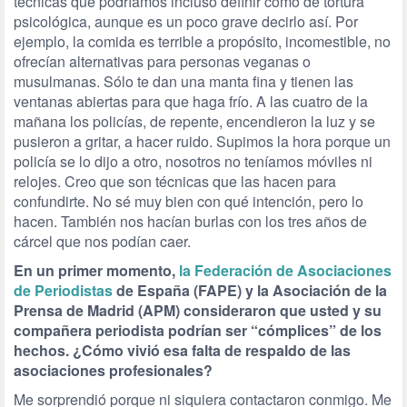
técnicas que podríamos incluso definir como de tortura
psicológica, aunque es un poco grave decirlo así. Por
ejemplo, la comida es terrible a propósito, incomestible, no
ofrecían alternativas para personas veganas o
musulmanas. Sólo te dan una manta fina y tienen las
ventanas abiertas para que haga frío. A las cuatro de la
mañana los policías, de repente, encendieron la luz y se
pusieron a gritar, a hacer ruido. Supimos la hora porque un
policía se lo dijo a otro, nosotros no teníamos móviles ni
relojes. Creo que son técnicas que las hacen para
confundirte. No sé muy bien con qué intención, pero lo
hacen. También nos hacían burlas con los tres años de
cárcel que nos podían caer.
En un primer momento,
la Federación de Asociaciones
de Periodistas
de España (FAPE) y la Asociación de la
Prensa de Madrid (APM) consideraron que usted y su
compañera periodista podrían ser “cómplices” de los
hechos. ¿Cómo vivió esa falta de respaldo de las
asociaciones profesionales?
Me sorprendió porque ni siquiera contactaron conmigo. Me