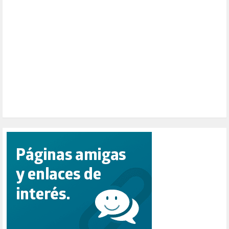
PAZ (2)
PENSIONES (12)
PEPE MUJICA (2)
PESCADORES (1)
POBREZA (2)
POLÍTICA ESPAÑA (1001)
POLÍTICA EUROPA (112)
POLÍTICA INTERNACIONAL (367)
POLÍTICA VALENCIA (357)
POPULISMO (1)
PRIORIDAD NACIONAL (1)
PUERTO DE VALENCIA (1)
RACISMO (1)
REFUGIADOS (127)
RELIGIÓN (114)
REPUBLICA (1)
SALUD (108)
SENSIBILIZACIÓN (576)
SINDICATOS (12)
TERRORISMO (40)
TRABAJO (14)
TRANSPORTE (2)