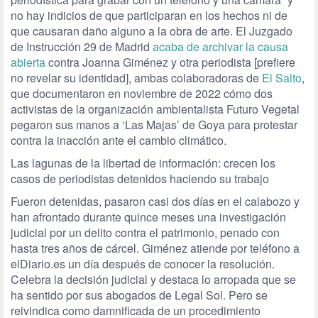
no hay indicios de que participaran en los hechos ni de
que causaran daño alguno a la obra de arte. El Juzgado
de Instrucción 29 de Madrid
acaba de archivar la causa
abierta
contra Joanna Giménez y otra periodista [prefiere
no revelar su identidad], ambas colaboradoras de
El Salto
,
que documentaron en noviembre de 2022 cómo dos
activistas de la organización ambientalista Futuro Vegetal
pegaron sus manos a ‘Las Majas’ de Goya para protestar
contra la inacción ante el cambio climático.
Las lagunas de la libertad de información: crecen los
casos de periodistas detenidos haciendo su trabajo
Fueron detenidas, pasaron casi dos días en el calabozo y
han afrontado durante quince meses una investigación
judicial por un delito contra el patrimonio, penado con
hasta tres años de cárcel. Giménez atiende por teléfono a
elDiario.es un día después de conocer la resolución.
Celebra la decisión judicial y destaca lo arropada que se
ha sentido por sus abogados de Legal Sol. Pero se
reivindica como damnificada de un procedimiento