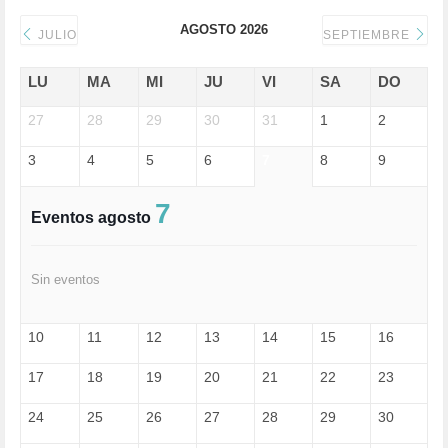
DICTADURA (1)
AGOSTO 2026
DONALD TRUMP (82)
JULIO
SEPTIEMBRE
ECONOMÍA (322)
EDGAR MORIN (1)
LU
MA
MI
JU
VI
SA
DO
EDUCACIÓN (452)
27
EMIGRACIÓN (4)
28
29
30
31
1
2
EPSTEIN (1)
3
4
5
6
7
8
9
ESPECULACIÓN (2)
EXTREMA-DERECHA (56)
FASCISMO (57)
7
Eventos agosto
FELICIDAD (1)
FEMINISMO (504)
FILOSOFÍA (6)
Sin eventos
FRANCISCO (5)
GENOCIDIO (1)
GUERRA (133)
10
11
12
13
14
15
16
HUGO ZÁRATE (30)
HUMOR (1)
17
18
19
20
21
22
23
I A (2)
IA (1)
24
25
26
27
28
29
30
INDEPENDENCIA (15)