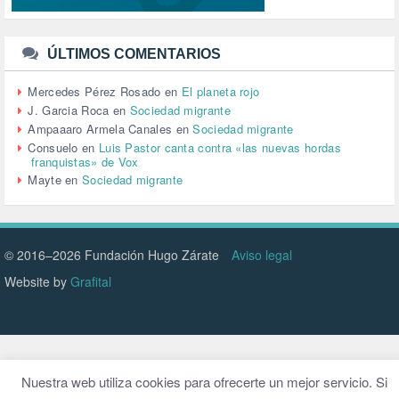
TTIP (6)
TURISMO (12)
URBANISMO (1)
ÚLTIMOS COMENTARIOS
URBANIZACIÓN (1)
VEJEZ (1)
Mercedes Pérez Rosado
en
El planeta rojo
VENEZUELA (3)
J. Garcia Roca
en
Sociedad migrante
VENEZULA (1)
Ampaaaro Armela Canales
en
Sociedad migrante
VIAJES (1)
Consuelo
en
Luis Pastor canta contra «las nuevas hordas
franquistas» de Vox
VIOLENCIA (2)
Mayte
en
Sociedad migrante
VIOLENCIA DE GÉNERO (223)
VIVIENDA (9)
VOLODIMIR ZELENSKY (1)
© 2016–2026 Fundación Hugo Zárate
Aviso legal
Website by
Grafital
Nuestra web utiliza cookies para ofrecerte un mejor servicio. Si