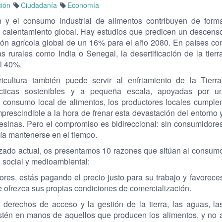
ción
Ciudadanía
Economía
 y el consumo industrial de alimentos contribuyen de form
al calentamiento global. Hay estudios que predicen un descens
ión agrícola global de un 16% para el año 2080. En países co
 rurales como India o Senegal, la desertificación de la tierr
al 40%.
icultura también puede servir al enfriamiento de la Tierra
cticas sostenibles y a pequeña escala, apoyadas por u
 consumo local de alimentos, los productores locales cumple
prescindible a la hora de frenar esta devastación del entorno 
pesinas. Pero el compromiso es bidireccional: sin consumidore
ría mantenerse en el tiempo.
lizado actual, os presentamos 10 razones que sitúan al consum
 social y medioambiental:
ores, estás pagando el precio justo para su trabajo y favorece
e ofrezca sus propias condiciones de comercialización.
derechos de acceso y la gestión de la tierra, las aguas, la
 estén en manos de aquellos que producen los alimentos, y no 