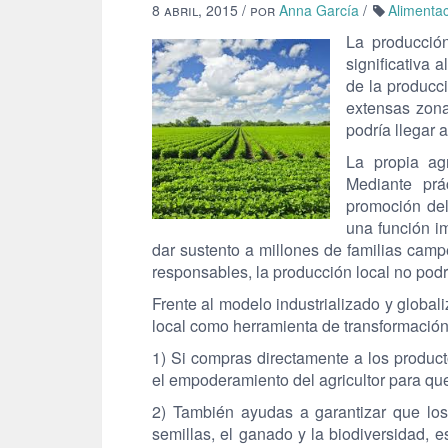
8 abril, 2015
/ por
Anna García
/
Alimenta
La producción
significativa 
de la producc
extensas zonas
podría llegar 
La propia agr
Mediante prá
promoción del
una función im
dar sustento a millones de familias cam
responsables, la producción local no pod
Frente al modelo industrializado y globa
local como herramienta de transformación
1) Si compras directamente a los product
el empoderamiento del agricultor para qu
2) También ayudas a garantizar que los 
semillas, el ganado y la biodiversidad,