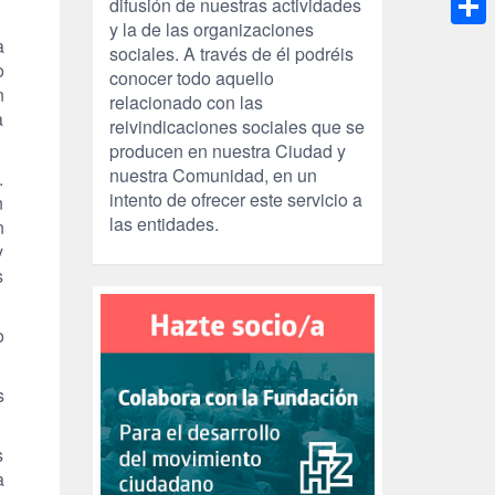
difusión de nuestras actividades
y la de las organizaciones
Compa
a
sociales. A través de él podréis
o
conocer todo aquello
n
relacionado con las
a
reivindicaciones sociales que se
producen en nuestra Ciudad y
nuestra Comunidad, en un
.
intento de ofrecer este servicio a
n
las entidades.
n
y
s
o
s
s
a