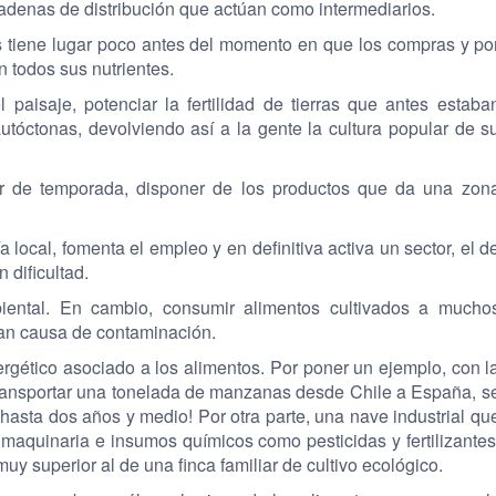
adenas de distribución que actúan como intermediarios.
os tiene lugar poco antes del momento en que los compras y po
 todos sus nutrientes.
l paisaje, potenciar la fertilidad de tierras que antes estaba
tóctonas, devolviendo así a la gente la cultura popular de s
er de temporada, disponer de los productos que da una zon
 local, fomenta el empleo y en definitiva activa un sector, el d
 dificultad.
iental. En cambio, consumir alimentos cultivados a mucho
ran causa de contaminación.
rgético asociado a los alimentos. Por poner un ejemplo, con l
ransportar una tonelada de manzanas desde Chile a España, s
¡hasta dos años y medio! Por otra parte, una nave industrial qu
ha maquinaria e insumos químicos como pesticidas y fertilizantes
y superior al de una finca familiar de cultivo ecológico.