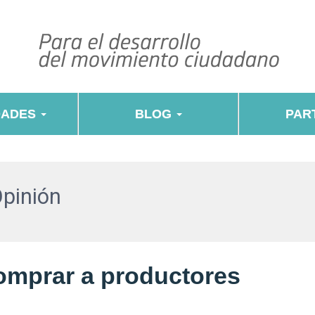
DADES
BLOG
PART
Opinión
omprar a productores