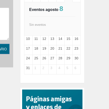
FASCISMO (57)
8
FELICIDAD (1)
Eventos agosto
FEMINISMO (504)
FILOSOFÍA (6)
FRANCISCO (5)
Sin eventos
GENOCIDIO (1)
GUERRA (133)
10
11
12
13
14
15
16
HUGO ZÁRATE (30)
HUMOR (1)
ARIO
17
18
19
20
21
22
23
I A (2)
IA (1)
24
25
26
27
28
29
30
INDEPENDENCIA (15)
INMIGRACIÓN (145)
31
1
2
3
4
5
6
INTELIGENCIA ARTIFICIAL (1)
INTERNET (1)
ISRAEL (4)
IZQUIERDA (3)
JANE GOODDALL (1)
JAZZ (1)
JÓVENES (28)
JUSTICIA (13)