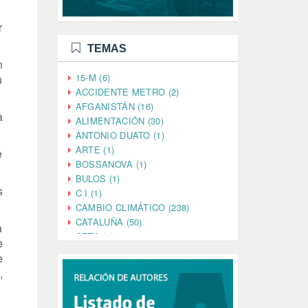
r
TEMAS
n
15-M (6)
u
ACCIDENTE METRO (2)
AFGANISTÁN (16)
a
ALIMENTACIÓN (30)
ANTONIO DUATO (1)
ARTE (1)
e
BOSSANOVA (1)
BULOS (1)
s
C I (1)
CAMBIO CLIMÁTICO (238)
CATALUÑA (50)
a
CETA (2)
e
CHINA (4)
e
CIENCIA (5)
,
CINE (35)
CIUDADANÍA (633)