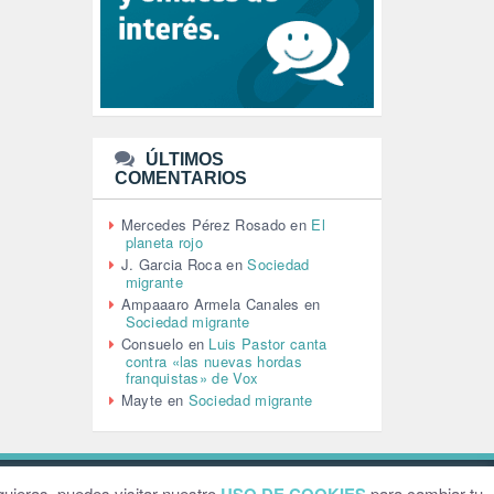
LEÓN XIV (5)
LGTBI (1)
LIBROS (96)
MACHISMO (147)
MEDIOAMBIENTE (186)
MEDIOS DE COMUNICACIÓN
(110)
ÚLTIMOS
MEMORIA HISTÓRICA (232)
COMENTARIOS
MONARQUÍA (26)
MUSICA (19)
Mercedes Pérez Rosado
en
El
NATURALEZA (1)
planeta rojo
PALESTINA (8)
J. Garcia Roca
en
Sociedad
PARTICIPACIÓN CIUDADANA (392)
migrante
PAZ (2)
Ampaaaro Armela Canales
en
Sociedad migrante
PENSIONES (12)
Consuelo
en
Luis Pastor canta
PEPE MUJICA (2)
contra «las nuevas hordas
PESCADORES (1)
franquistas» de Vox
POBREZA (2)
Mayte
en
Sociedad migrante
POLÍTICA ESPAÑA (1001)
POLÍTICA EUROPA (112)
POLÍTICA INTERNACIONAL (367)
POLÍTICA VALENCIA (357)
ebsite by
Grafital
uieras, puedes visitar nuestro
para cambiar tu