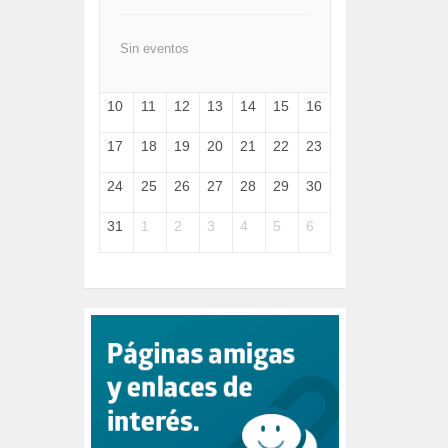
FEMINISMO (504)
FILOSOFÍA (6)
FRANCISCO (5)
Sin eventos
GENOCIDIO (1)
GUERRA (133)
10
11
12
13
14
15
16
HUGO ZÁRATE (30)
HUMOR (1)
17
18
19
20
21
22
23
I A (2)
IA (1)
24
25
26
27
28
29
30
INDEPENDENCIA (15)
INMIGRACIÓN (145)
31
1
2
3
4
5
6
INTELIGENCIA ARTIFICIAL (1)
INTERNET (1)
ISRAEL (4)
IZQUIERDA (3)
JANE GOODDALL (1)
JAZZ (1)
JÓVENES (28)
JUSTICIA (13)
LEÓN XIV (5)
LGTBI (1)
LIBROS (96)