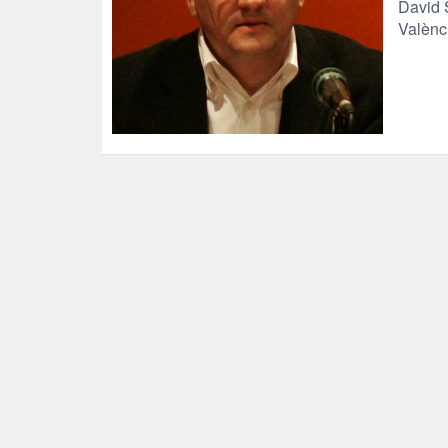
David S
Valènc