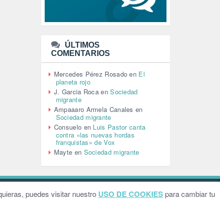
MACHISMO (147)
MEDIOAMBIENTE (186)
MEDIOS DE COMUNICACIÓN
(110)
ÚLTIMOS
MEMORIA HISTÓRICA (232)
COMENTARIOS
MONARQUÍA (26)
MUSICA (19)
Mercedes Pérez Rosado
en
El
NATURALEZA (1)
planeta rojo
PALESTINA (8)
J. Garcia Roca
en
Sociedad
PARTICIPACIÓN CIUDADANA (393)
migrante
PAZ (2)
Ampaaaro Armela Canales
en
Sociedad migrante
PENSIONES (12)
Consuelo
en
Luis Pastor canta
PEPE MUJICA (2)
contra «las nuevas hordas
PESCADORES (1)
franquistas» de Vox
POBREZA (2)
Mayte
en
Sociedad migrante
POLÍTICA ESPAÑA (1001)
POLÍTICA EUROPA (112)
POLÍTICA INTERNACIONAL (367)
POLÍTICA VALENCIA (358)
ebsite by
Grafital
uieras, puedes visitar nuestro
USO DE COOKIES
para cambiar tu
POPULISMO (1)
PRIORIDAD NACIONAL (1)