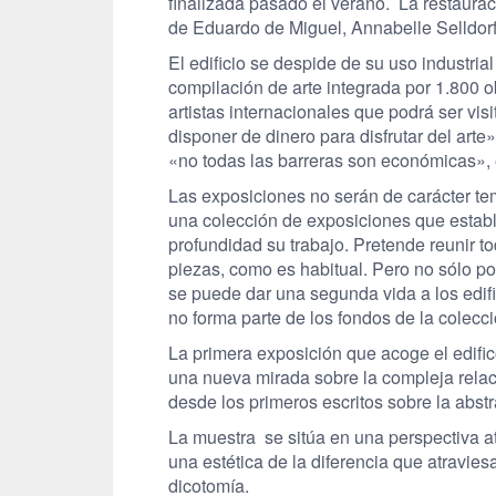
finalizada pasado el verano.
La restaurac
de Eduardo de Miguel, Annabelle Selldor
El edificio se despide de su uso industrial
compilación de arte integrada por
1.800 o
artistas internacionales que podrá ser visi
disponer de dinero para disfrutar del art
«no todas las barreras son económicas», e
Las exposiciones no serán de carácter tem
una colección de exposiciones que establ
profundidad su trabajo. Pretende reunir to
piezas, como es habitual. Pero no sólo p
se puede dar una segunda vida a los edific
no forma parte de los fondos de la colecci
La primera exposición que acoge el edifi
una nueva mirada sobre la compleja relaci
desde los primeros escritos sobre la abs
La muestra
se sitúa en una perspectiva at
una
estética de la diferencia
que atraviesa
dicotomía.