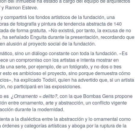
ión del inmueble ha estado a cargo del equipo de arquitectos
f y Ramon Esteve.
 y compartirá los fondos artísticos de la fundación, una
bras de fotografía y pintura de tendencia abstracta de 140
tada de forma gratuita. «No existirá, por tanto, la excusa de no
e», ha señalado Enguita durante la presentación, recordando que
n alusión al proyecto social de la fundación.
ático, sino un diálogo constante con toda la fundación. «Es
ece un compromiso con los artistas e intenta mostrar en
da una serie, por ejemplo, de un fotógrafo, y no dos o tres
or esto es ambicioso el proyecto, sino porque demuestra cómo
ios», ha explicado Todolí, quien ha advertido que, si un artista
ón, no participará en las exposiciones.
co es
¿Ornamento = delito?
,
con la que Bombas Gens propone
ón entre ornamento, arte y abstracción, un conflicto vigente
tracción durante la modernidad.
enta a la dialéctica entre la abstracción y lo ornamental como
 órdenes y categorías artísticas y aboga por la ruptura de la