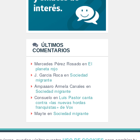
LEÓN XIV (5)
LGTBI (1)
LIBROS (96)
MACHISMO (147)
MEDIOAMBIENTE (186)
MEDIOS DE COMUNICACIÓN
(110)
ÚLTIMOS
MEMORIA HISTÓRICA (232)
COMENTARIOS
MONARQUÍA (26)
MUSICA (19)
Mercedes Pérez Rosado
en
El
NATURALEZA (1)
planeta rojo
PALESTINA (8)
J. Garcia Roca
en
Sociedad
PARTICIPACIÓN CIUDADANA (392)
migrante
PAZ (2)
Ampaaaro Armela Canales
en
Sociedad migrante
PENSIONES (12)
Consuelo
en
Luis Pastor canta
PEPE MUJICA (2)
contra «las nuevas hordas
PESCADORES (1)
franquistas» de Vox
POBREZA (2)
Mayte
en
Sociedad migrante
POLÍTICA ESPAÑA (1001)
POLÍTICA EUROPA (112)
POLÍTICA INTERNACIONAL (367)
POLÍTICA VALENCIA (357)
ebsite by
Grafital
uieras, puedes visitar nuestro
para cambiar tu