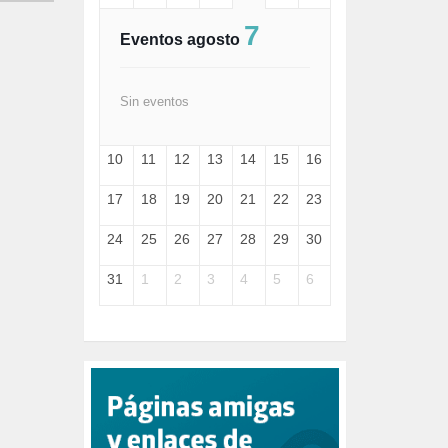
FASCISMO (57)
7
FELICIDAD (1)
Eventos agosto
FEMINISMO (504)
FILOSOFÍA (6)
FRANCISCO (5)
Sin eventos
GENOCIDIO (1)
GUERRA (133)
10
11
12
13
14
15
16
HUGO ZÁRATE (30)
HUMOR (1)
17
18
19
20
21
22
23
I A (2)
IA (1)
24
25
26
27
28
29
30
INDEPENDENCIA (15)
INMIGRACIÓN (145)
31
1
2
3
4
5
6
INTELIGENCIA ARTIFICIAL (1)
INTERNET (1)
ISRAEL (4)
IZQUIERDA (3)
JANE GOODDALL (1)
JAZZ (1)
JÓVENES (28)
JUSTICIA (13)