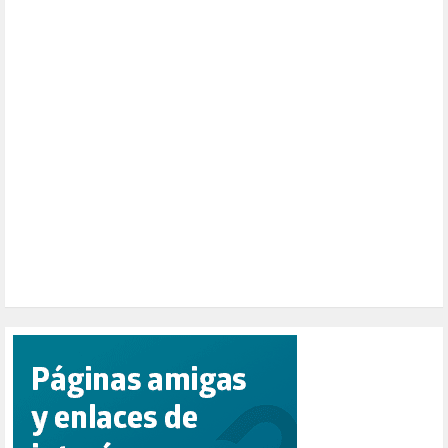
NATURALEZA (1)
PALESTINA (8)
PARTICIPACIÓN CIUDADANA (392)
PAZ (2)
PENSIONES (12)
PEPE MUJICA (2)
PESCADORES (1)
POBREZA (2)
POLÍTICA ESPAÑA (1001)
POLÍTICA EUROPA (112)
POLÍTICA INTERNACIONAL (367)
POLÍTICA VALENCIA (357)
POPULISMO (1)
PRIORIDAD NACIONAL (1)
PUERTO DE VALENCIA (1)
RACISMO (1)
REFUGIADOS (127)
RELIGIÓN (114)
REPUBLICA (1)
SALUD (108)
SENSIBILIZACIÓN (576)