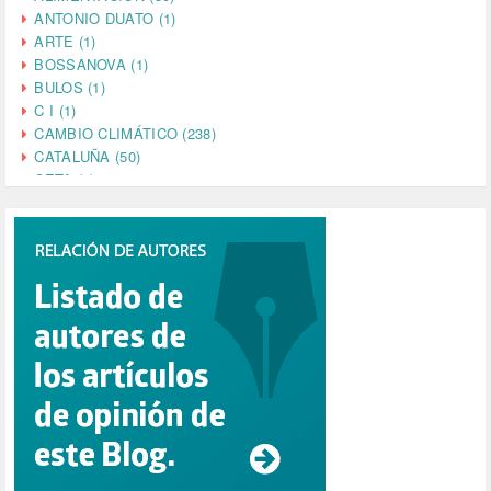
ANTONIO DUATO (1)
ARTE (1)
BOSSANOVA (1)
BULOS (1)
C I (1)
CAMBIO CLIMÁTICO (238)
CATALUÑA (50)
CETA (2)
CHINA (4)
CIENCIA (5)
CINE (35)
CIUDADANÍA (633)
COMPROMISO (2)
CONFERENCIA (1)
CONSUMO (1)
CORONAVIRUS (155)
CORRUPCIÓN (215)
CULTURA (704)
DANA (78)
DD.HH. (1)
DEMOCRACIA (1)