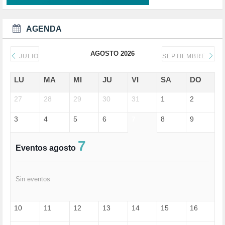
DEMOCRAIA (1)
DEPORTE (3)
DEPORTES (2)
AGENDA
DERECHOS SOCIALES (739)
DICTADURA (1)
AGOSTO 2026
DONALD TRUMP (82)
JULIO
SEPTIEMBRE
ECONOMÍA (322)
EDGAR MORIN (1)
LU
MA
MI
JU
VI
SA
DO
EDUCACIÓN (452)
27
EMIGRACIÓN (4)
28
29
30
31
1
2
EPSTEIN (1)
3
4
5
6
7
8
9
ESPECULACIÓN (2)
EXTREMA-DERECHA (56)
FASCISMO (57)
7
Eventos agosto
FELICIDAD (1)
FEMINISMO (504)
FILOSOFÍA (6)
Sin eventos
FRANCISCO (5)
GENOCIDIO (1)
GUERRA (133)
10
11
12
13
14
15
16
HUGO ZÁRATE (30)