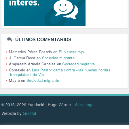
SINDICATOS (12)
TERRORISMO (40)
TRABAJO (14)
TRANSPORTE (2)
TTIP (6)
TURISMO (12)
URBANISMO (1)
ÚLTIMOS COMENTARIOS
URBANIZACIÓN (1)
VEJEZ (1)
Mercedes Pérez Rosado
en
El planeta rojo
VENEZUELA (3)
J. Garcia Roca
en
Sociedad migrante
VENEZULA (1)
Ampaaaro Armela Canales
en
Sociedad migrante
VIAJES (1)
Consuelo
en
Luis Pastor canta contra «las nuevas hordas
franquistas» de Vox
VIOLENCIA (2)
Mayte
en
Sociedad migrante
VIOLENCIA DE GÉNERO (223)
VIVIENDA (9)
VOLODIMIR ZELENSKY (1)
© 2016–2026 Fundación Hugo Zárate
Aviso legal
Website by
Grafital