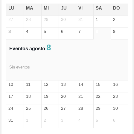
ECONOMÍA (322)
EDGAR MORIN (1)
LU
MA
MI
JU
VI
SA
DO
EDUCACIÓN (452)
27
EMIGRACIÓN (4)
28
29
30
31
1
2
EPSTEIN (1)
3
4
5
6
7
8
9
ESPECULACIÓN (2)
EXTREMA-DERECHA (56)
FASCISMO (57)
8
Eventos agosto
FELICIDAD (1)
FEMINISMO (504)
FILOSOFÍA (6)
Sin eventos
FRANCISCO (5)
GENOCIDIO (1)
GUERRA (133)
10
11
12
13
14
15
16
HUGO ZÁRATE (30)
HUMOR (1)
17
18
19
20
21
22
23
I A (2)
IA (1)
24
25
26
27
28
29
30
INDEPENDENCIA (15)
INMIGRACIÓN (145)
31
1
2
3
4
5
6
INTELIGENCIA ARTIFICIAL (1)
INTERNET (1)