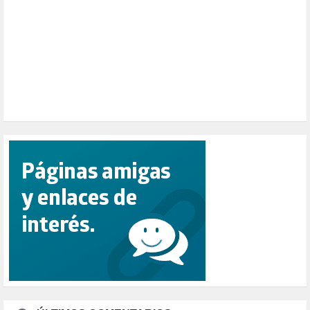
PESCADORES (1)
POBREZA (2)
POLÍTICA ESPAÑA (1001)
POLÍTICA EUROPA (112)
POLÍTICA INTERNACIONAL (367)
POLÍTICA VALENCIA (357)
POPULISMO (1)
PRIORIDAD NACIONAL (1)
PUERTO DE VALENCIA (1)
RACISMO (1)
REFUGIADOS (127)
RELIGIÓN (114)
REPUBLICA (1)
SALUD (108)
SENSIBILIZACIÓN (576)
SINDICATOS (12)
TERRORISMO (40)
TRABAJO (14)
TRANSPORTE (2)
TTIP (6)
TURISMO (12)