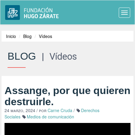
Togg
navi
Inicio
Blog
Vídeos
BLOG
|
Vídeos
Assange, por que quieren
destruirle.
24 marzo, 2024
/ por
Carne Cruda
/
Derechos
Sociales
Medios de comunicación