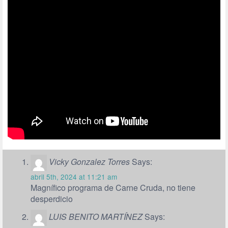
Vicky Gonzalez Torres
Says:
abril 5th, 2024 at 11:21 am
Magnífico programa de Carne Cruda, no tiene
desperdicio
LUIS BENITO MARTÍNEZ
Says: