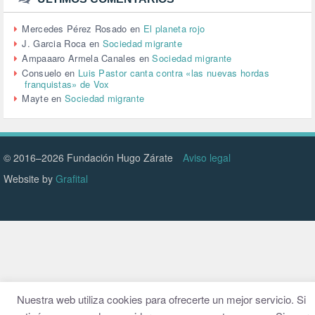
URBANIZACIÓN (1)
VEJEZ (1)
Mercedes Pérez Rosado
en
El planeta rojo
VENEZUELA (3)
J. Garcia Roca
en
Sociedad migrante
VENEZULA (1)
Ampaaaro Armela Canales
en
Sociedad migrante
VIAJES (1)
Consuelo
en
Luis Pastor canta contra «las nuevas hordas
franquistas» de Vox
VIOLENCIA (2)
Mayte
en
Sociedad migrante
VIOLENCIA DE GÉNERO (223)
VIVIENDA (9)
VOLODIMIR ZELENSKY (1)
© 2016–2026 Fundación Hugo Zárate
Aviso legal
Website by
Grafital
Nuestra web utiliza cookies para ofrecerte un mejor servicio. Si