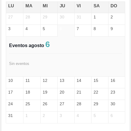
EDGAR MORIN (1)
LU
MA
MI
JU
VI
SA
DO
EDUCACIÓN (452)
27
EMIGRACIÓN (4)
28
29
30
31
1
2
EPSTEIN (1)
3
4
5
6
7
8
9
ESPECULACIÓN (2)
EXTREMA-DERECHA (56)
FASCISMO (57)
6
Eventos agosto
FELICIDAD (1)
FEMINISMO (504)
FILOSOFÍA (6)
Sin eventos
FRANCISCO (5)
GENOCIDIO (1)
GUERRA (133)
10
11
12
13
14
15
16
HUGO ZÁRATE (30)
HUMOR (1)
17
18
19
20
21
22
23
I A (2)
IA (1)
24
25
26
27
28
29
30
INDEPENDENCIA (15)
INMIGRACIÓN (144)
31
1
2
3
4
5
6
INTELIGENCIA ARTIFICIAL (1)
INTERNET (1)