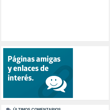
PESCADORES (1)
POBREZA (2)
POLÍTICA ESPAÑA (1001)
POLÍTICA EUROPA (112)
POLÍTICA INTERNACIONAL (366)
POLÍTICA VALENCIA (357)
POPULISMO (1)
PRIORIDAD NACIONAL (1)
PUERTO DE VALENCIA (1)
RACISMO (1)
REFUGIADOS (127)
RELIGIÓN (114)
REPUBLICA (1)
SALUD (108)
SENSIBILIZACIÓN (576)
SINDICATOS (12)
TERRORISMO (40)
TRABAJO (14)
TRANSPORTE (2)
TTIP (6)
TURISMO (12)
URBANISMO (1)
ÚLTIMOS COMENTARIOS