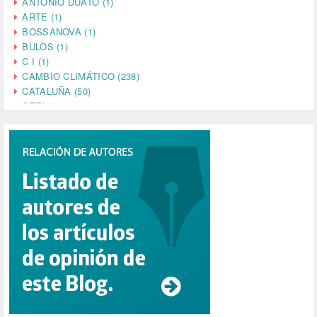
ANTONIO DUATO (1)
ARTE (1)
BOSSANOVA (1)
BULOS (1)
C I (1)
CAMBIO CLIMÁTICO (238)
CATALUÑA (50)
CETA (2)
CHINA (4)
CIENCIA (5)
CINE (35)
CIUDADANÍA (633)
COMPROMISO (2)
CONFERENCIA (1)
CONSUMO (1)
CORONAVIRUS (155)
CORRUPCIÓN (215)
CULTURA (704)
DANA (78)
DD.HH. (1)
DEMOCRACIA (1)
DEMOCRAIA (1)