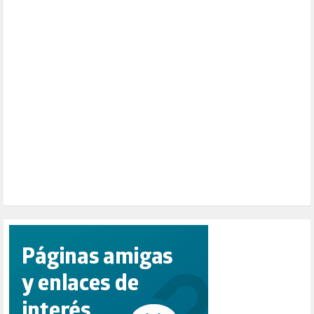
NATURALEZA (1)
PALESTINA (8)
PARTICIPACIÓN CIUDADANA (392)
PAZ (2)
PENSIONES (12)
PEPE MUJICA (2)
PESCADORES (1)
POBREZA (2)
POLÍTICA ESPAÑA (1001)
POLÍTICA EUROPA (112)
POLÍTICA INTERNACIONAL (367)
POLÍTICA VALENCIA (357)
POPULISMO (1)
PRIORIDAD NACIONAL (1)
PUERTO DE VALENCIA (1)
RACISMO (1)
REFUGIADOS (127)
RELIGIÓN (114)
REPUBLICA (1)
SALUD (108)
SENSIBILIZACIÓN (576)
SINDICATOS (12)