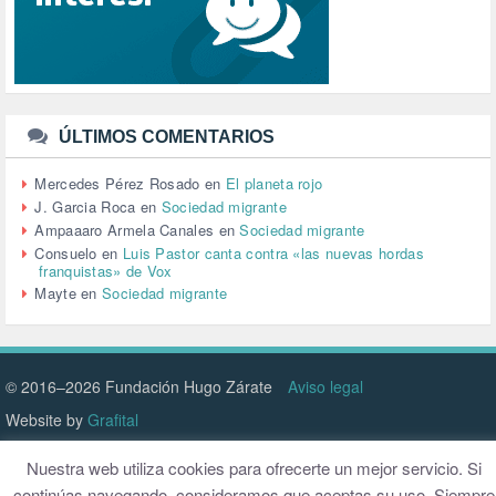
TERRORISMO (40)
TRABAJO (14)
TRANSPORTE (2)
TTIP (6)
TURISMO (12)
URBANISMO (1)
ÚLTIMOS COMENTARIOS
URBANIZACIÓN (1)
VEJEZ (1)
Mercedes Pérez Rosado
en
El planeta rojo
VENEZUELA (3)
J. Garcia Roca
en
Sociedad migrante
VENEZULA (1)
Ampaaaro Armela Canales
en
Sociedad migrante
VIAJES (1)
Consuelo
en
Luis Pastor canta contra «las nuevas hordas
franquistas» de Vox
VIOLENCIA (2)
Mayte
en
Sociedad migrante
VIOLENCIA DE GÉNERO (223)
VIVIENDA (9)
VOLODIMIR ZELENSKY (1)
© 2016–2026 Fundación Hugo Zárate
Aviso legal
Website by
Grafital
Nuestra web utiliza cookies para ofrecerte un mejor servicio. Si
continúas navegando, consideramos que aceptas su uso. Siempre