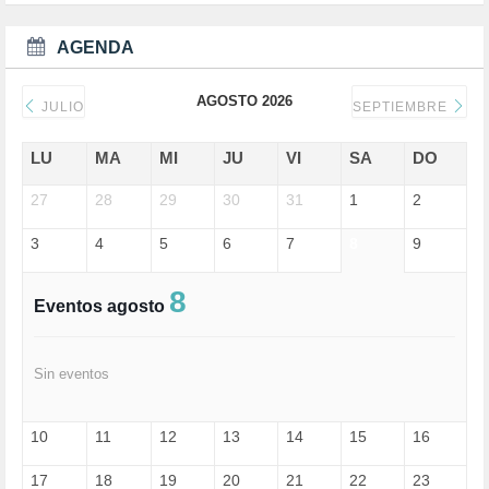
DEPORTE (3)
DEPORTES (2)
AGENDA
DERECHOS SOCIALES (739)
DICTADURA (1)
AGOSTO 2026
DONALD TRUMP (82)
JULIO
SEPTIEMBRE
ECONOMÍA (322)
EDGAR MORIN (1)
LU
MA
MI
JU
VI
SA
DO
EDUCACIÓN (452)
27
EMIGRACIÓN (4)
28
29
30
31
1
2
EPSTEIN (1)
3
4
5
6
7
8
9
ESPECULACIÓN (2)
EXTREMA-DERECHA (56)
FASCISMO (57)
8
Eventos agosto
FELICIDAD (1)
FEMINISMO (504)
FILOSOFÍA (6)
Sin eventos
FRANCISCO (5)
GENOCIDIO (1)
GUERRA (133)
10
11
12
13
14
15
16
HUGO ZÁRATE (30)
HUMOR (1)
17
18
19
20
21
22
23