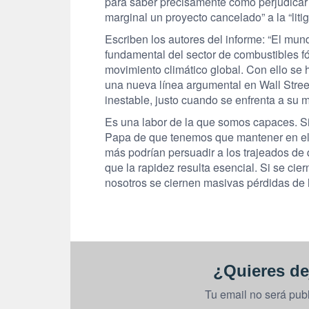
para saber precisamente cómo perjudicar 
marginal un proyecto cancelado” a la “litig
Escriben los autores del informe: “El mu
fundamental del sector de combustibles fó
movimiento climático global. Con ello se 
una nueva línea argumental en Wall Street:
inestable, justo cuando se enfrenta a su 
Es una labor de la que somos capaces. S
Papa de que tenemos que mantener en el s
más podrían persuadir a los trajeados de 
que la rapidez resulta esencial. Si se ci
nosotros se ciernen masivas pérdidas de h
¿Quieres de
Tu email no será pub