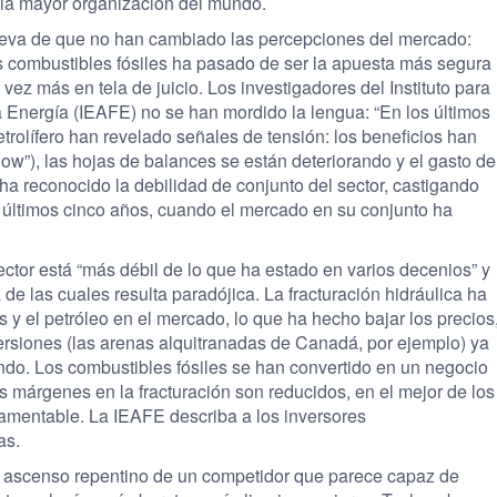
e la mayor organización del mundo.
nueva de que no han cambiado las percepciones del mercado:
os combustibles fósiles ha pasado de ser la apuesta más segura
vez más en tela de juicio. Los investigadores del Instituto para
a Energía (IEAFE) no se han mordido la lengua: “En los últimos
etrolífero han revelado señales de tensión: los beneficios han
low”), las hojas de balances se están deteriorando y el gasto de
 ha reconocido la debilidad de conjunto del sector, castigando
os últimos cinco años, cuando el mercado en su conjunto ha
ctor está “más débil de lo que ha estado en varios decenios” y
de las cuales resulta paradójica. La fracturación hidráulica ha
 y el petróleo en el mercado, lo que ha hecho bajar los precios
versiones (las arenas alquitranadas de Canadá, por ejemplo) ya
do. Los combustibles fósiles se han convertido en un negocio
s márgenes en la fracturación son reducidos, en el mejor de los
lamentable. La IEAFE describa a los inversores
as.
l ascenso repentino de un competidor que parece capaz de