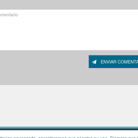
ENVIAR COMENT
W
continúas navegando, consideramos que aceptas su uso. Siempre que q