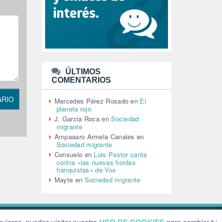
LEÓN XIV (5)
LGTBI (1)
LIBROS (96)
MACHISMO (147)
MEDIOAMBIENTE (186)
MEDIOS DE COMUNICACIÓN
(110)
ÚLTIMOS
MEMORIA HISTÓRICA (232)
COMENTARIOS
MONARQUÍA (26)
MUSICA (19)
ARIO
Mercedes Pérez Rosado
en
El
NATURALEZA (1)
planeta rojo
PALESTINA (8)
J. Garcia Roca
en
Sociedad
PARTICIPACIÓN CIUDADANA (393)
migrante
PAZ (2)
Ampaaaro Armela Canales
en
Sociedad migrante
PENSIONES (12)
Consuelo
en
Luis Pastor canta
PEPE MUJICA (2)
contra «las nuevas hordas
PESCADORES (1)
franquistas» de Vox
POBREZA (2)
Mayte
en
Sociedad migrante
POLÍTICA ESPAÑA (1001)
POLÍTICA EUROPA (112)
POLÍTICA INTERNACIONAL (367)
POLÍTICA VALENCIA (358)
ebsite by
Grafital
uieras, puedes visitar nuestro
para cambiar tu