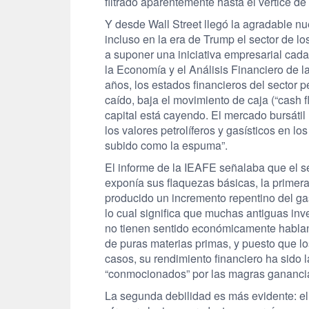
filtrado aparentemente hasta el vértice d
Y desde Wall Street llegó la agradable 
incluso en la era de Trump el sector de l
a suponer una iniciativa empresarial cada 
la Economía y el Análisis Financiero de l
años, los estados financieros del sector p
caído, baja el movimiento de caja (“cash f
capital está cayendo. El mercado bursátil
los valores petrolíferos y gasísticos en l
subido como la espuma”.
El informe de la IEAFE señalaba que el se
exponía sus flaquezas básicas, la primera 
producido un incremento repentino del gas
lo cual significa que muchas antiguas in
no tienen sentido económicamente hablan
de puras materias primas, y puesto que lo
casos, su rendimiento financiero ha sido 
“conmocionados” por las magras gananci
La segunda debilidad es más evidente: e