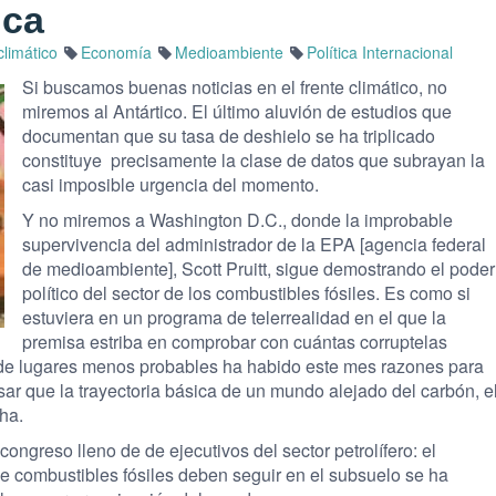
nca
limático
Economía
Medioambiente
Política Internacional
Si buscamos buenas noticias en el frente climático, no
miremos al Antártico. El último aluvión de estudios que
documentan que su tasa de deshielo se ha triplicado
constituye precisamente la clase de datos que subrayan la
casi imposible urgencia del momento.
Y no miremos a Washington D.C., donde la improbable
supervivencia del administrador de la EPA [agencia federal
de medioambiente], Scott Pruitt, sigue demostrando el poder
político del sector de los combustibles fósiles. Es como si
estuviera en un programa de telerrealidad en el que la
premisa estriba en comprobar con cuántas corruptelas
esde lugares menos probables ha habido este mes razones para
ar que la trayectoria básica de un mundo alejado del carbón, e
ha.
ongreso lleno de de ejecutivos del sector petrolífero: el
e combustibles fósiles deben seguir en el subsuelo se ha