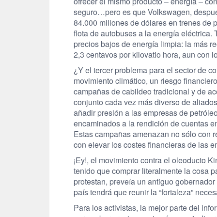
ofrecer el mismo producto – energía – con
seguro…pero es que Volkswagen, después 
84.000 millones de dólares en trenes de p
flota de autobuses a la energía eléctric
precios bajos de energía limpia: la más r
2,3 centavos por kilovatio hora, aun con 
¿Y el tercer problema para el sector de c
movimiento climático, un riesgo financier
campañas de cabildeo tradicional y de acc
conjunto cada vez más diverso de aliado
añadir presión a las empresas de petról
encaminados a la rendición de cuentas emp
Estas campañas amenazan no sólo con reco
con elevar los costes financieras de las e
¡Ey!, el movimiento contra el oleoducto K
tenido que comprar literalmente la cosa 
protestan, preveía un antiguo gobernad
país tendrá que reunir la “fortaleza” nece
Para los activistas, la mejor parte del i