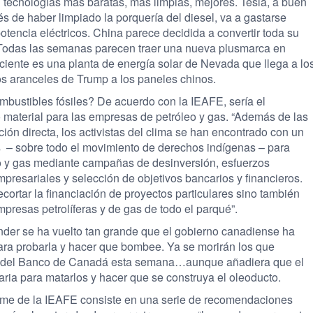
 tecnologías más baratas, más limpias, mejores. Tesla, a buen
de haber limpiado la porquería del diesel, va a gastarse
otencia eléctricos. China parece decidida a convertir toda su
a. Todas las semanas parecen traer una nueva plusmarca en
eciente es una planta de energía solar de Nevada que llega a lo
los aranceles de Trump a los paneles chinos.
ombustibles fósiles? De acuerdo con la IEAFE, sería el
o material para las empresas de petróleo y gas. “Además de las
ión directa, los activistas del clima se han encontrado con un
s – sobre todo el movimiento de derechos indígenas – para
eo y gas mediante campañas de desinversión, esfuerzos
resariales y selección de objetivos bancarios y financieros.
rtar la financiación de proyectos particulares sino también
mpresas petrolíferas y de gas de todo el parqué”.
inder se ha vuelto tan grande que el gobierno canadiense ha
para probarla y hacer que bombee. Ya se morirán los que
or del Banco de Canadá esta semana…aunque añadiera que el
saria para matarlos y hacer que se construya el oleoducto.
nforme de la IEAFE consiste en una serie de recomendaciones