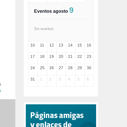
FASCISMO (57)
9
FELICIDAD (1)
Eventos agosto
FEMINISMO (504)
FILOSOFÍA (6)
FRANCISCO (5)
Sin eventos
GENOCIDIO (1)
GUERRA (133)
10
11
12
13
14
15
16
HUGO ZÁRATE (30)
HUMOR (1)
17
18
19
20
21
22
23
I A (2)
IA (1)
24
25
26
27
28
29
30
INDEPENDENCIA (15)
INMIGRACIÓN (145)
31
1
2
3
4
5
6
INTELIGENCIA ARTIFICIAL (1)
n
INTERNET (1)
o
ISRAEL (4)
IZQUIERDA (3)
JANE GOODDALL (1)
JAZZ (1)
JÓVENES (28)
JUSTICIA (13)