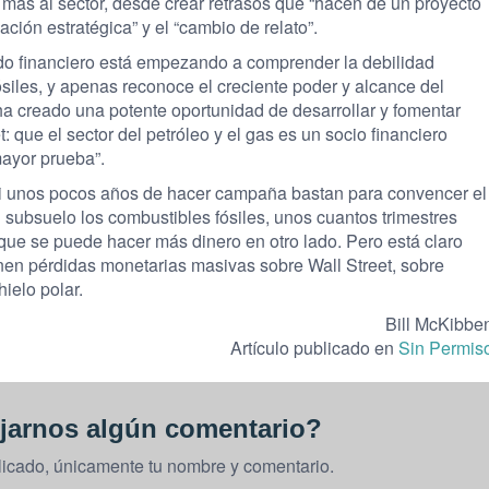
más al sector, desde crear retrasos que “hacen de un proyecto
ación estratégica” y el “cambio de relato”.
ndo financiero está empezando a comprender la debilidad
siles, y apenas reconoce el creciente poder y alcance del
ha creado una potente oportunidad de desarrollar y fomentar
 que el sector del petróleo y el gas es un socio financiero
mayor prueba”.
i unos pocos años de hacer campaña bastan para convencer el
ubsuelo los combustibles fósiles, unos cuantos trimestres
que se puede hacer más dinero en otro lado. Pero está claro
ernen pérdidas monetarias masivas sobre Wall Street, sobre
ielo polar.
Bill McKibbe
Artículo publicado en
Sin Permis
jarnos algún comentario?
licado, únicamente tu nombre y comentario.