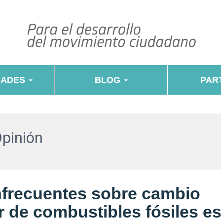
DADES
BLOG
PART
Opinión
nfrecuentes sobre cambio
or de combustibles fósiles e