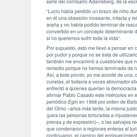
serie del comisario Adamsberg, de la escr
“Lucio había perdido un brazo de niño d
en él una obsesión incesante, intacta y re
araña y no había podido terminar de rasca
convertido en un concepto determinante d
si no queremos sufrir toda la vida”.
Por supuesto, esto me llevó a pensar en c
por pudor y porque no se trata de utiliza
también me encaminó a cuestiones que no
remedio porque no hemos terminado de ra
Así, a bote pronto, yo me acordé de una, o
cunetas, el todavía a veces abrumador sile
enfrentó a quienes querían la democracia s
afirmar Pablo Casado este miércoles en e
periódico
Egin
en 1998 por orden de Balt
del Olmo –años más tarde, la misma just
(para las personas torturadas e injustame
prensa y de expresión)–, o las salvajes r
que condenaron a regiones enteras al turi
continuaron, el camino del enriquecimien