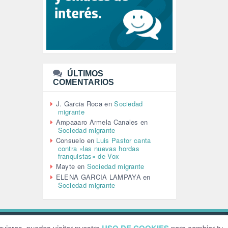
LEÓN XIV (5)
LGTBI (1)
LIBROS (96)
MACHISMO (147)
MEDIOAMBIENTE (186)
MEDIOS DE COMUNICACIÓN
(110)
ÚLTIMOS
MEMORIA HISTÓRICA (232)
COMENTARIOS
MONARQUÍA (26)
MUSICA (19)
J. Garcia Roca
en
Sociedad
NATURALEZA (1)
migrante
PALESTINA (8)
Ampaaaro Armela Canales
en
PARTICIPACIÓN CIUDADANA (392)
Sociedad migrante
PAZ (2)
Consuelo
en
Luis Pastor canta
contra «las nuevas hordas
PENSIONES (12)
franquistas» de Vox
PEPE MUJICA (2)
Mayte
en
Sociedad migrante
PESCADORES (1)
ELENA GARCIA LAMPAYA
en
POBREZA (2)
Sociedad migrante
POLÍTICA ESPAÑA (1001)
POLÍTICA EUROPA (112)
POLÍTICA INTERNACIONAL (366)
POLÍTICA VALENCIA (357)
ebsite by
Grafital
uieras, puedes visitar nuestro
para cambiar tu