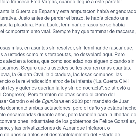
itora francesa Fred Vargas, cuando llegué a este párrafo:
urante la Guerra de España y esta amputación había engendrad
iterativa. Justo antes de perder el brazo, le había picado una
rse la picadura. Para Lucio, terminar de rascarse se había
el comportamiento vital. Siempre hay que terminar de rascarse,
osas mías, en asuntos sin resolver, sin terminar de rascar que,
rlos a ustedes como mis terapeutas, no desvelaré aquí. Pero
s afectan a todas, que como sociedad nos siguen picando sin
scarnos. Seguro que a ustedes se les ocurren unas cuantas.
bvia, la Guerra Civil, la dictadura, las fosas comunes, las
ncio o la reivindicación atroz de la infamia (“La Guerra Civil
in ley y quienes querían la ley sin democracia”, se atrevió a
l Congreso). Pero también de otras como el cierre del
asar Garzón o el de
Egunkaria
en 2003 por mandato de Juan
icia desmontó ambas actuaciones, pero el daño ya estaba hech
nte encarceladas durante años, pero también para la libertad d
econversiones industriales de los gobiernos de Felipe González,
smo, y las privatizaciones de Aznar que iniciaron, o
to de unos cuantos y el desmantelamiento del Estado de