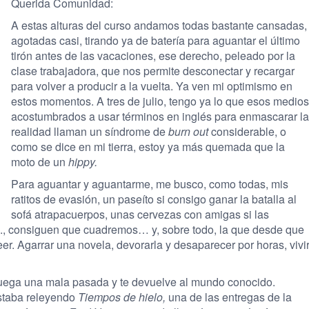
Querida Comunidad:
A estas alturas del curso andamos todas bastante cansadas,
agotadas casi, tirando ya de batería para aguantar el último
tirón antes de las vacaciones, ese derecho, peleado por la
clase trabajadora, que nos permite desconectar y recargar
para volver a producir a la vuelta. Ya ven mi optimismo en
estos momentos. A tres de julio, tengo ya lo que esos medios
acostumbrados a usar términos en inglés para enmascarar la
realidad llaman un síndrome de
burn out
considerable, o
como se dice en mi tierra, estoy ya más quemada que la
moto de un
hippy.
Para aguantar y aguantarme, me busco, como todas, mis
ratitos de evasión, un paseíto si consigo ganar la batalla al
sofá atrapacuerpos, unas cervezas con amigas si las
etc., consiguen que cuadremos… y, sobre todo, la que desde que
er. Agarrar una novela, devorarla y desaparecer por horas, vivi
e juega una mala pasada y te devuelve al mundo conocido.
estaba releyendo
Tiempos de hielo,
una de las entregas de la