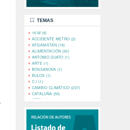
o
TEMAS
15-M (6)
ACCIDENTE METRO (2)
AFGANISTÁN (16)
ALIMENTACIÓN (30)
ANTONIO DUATO (1)
ARTE (1)
BOSSANOVA (1)
BULOS (1)
C I (1)
CAMBIO CLIMÁTICO (237)
CATALUÑA (50)
CETA (2)
o
CHINA (4)
e
CIENCIA (5)
CINE (35)
CIUDADANÍA (633)