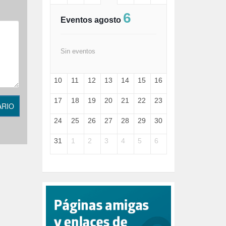
FASCISMO (57)
6
FELICIDAD (1)
Eventos agosto
FEMINISMO (504)
FILOSOFÍA (6)
FRANCISCO (5)
Sin eventos
GENOCIDIO (1)
GUERRA (133)
10
11
12
13
14
15
16
HUGO ZÁRATE (30)
HUMOR (1)
17
18
19
20
21
22
23
I A (2)
ARIO
IA (1)
24
25
26
27
28
29
30
INDEPENDENCIA (15)
INMIGRACIÓN (144)
31
1
2
3
4
5
6
INTELIGENCIA ARTIFICIAL (1)
INTERNET (1)
ISRAEL (4)
IZQUIERDA (3)
JANE GOODDALL (1)
JAZZ (1)
JÓVENES (28)
JUSTICIA (13)