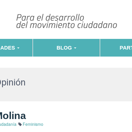
DADES
BLOG
PART
Opinión
Molina
udadanía
Feminismo