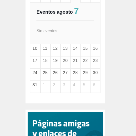
FASCISMO (57)
7
FELICIDAD (1)
Eventos agosto
FEMINISMO (504)
FILOSOFÍA (6)
FRANCISCO (5)
Sin eventos
GENOCIDIO (1)
GUERRA (133)
10
11
12
13
14
15
16
HUGO ZÁRATE (30)
HUMOR (1)
17
18
19
20
21
22
23
I A (2)
IA (1)
24
25
26
27
28
29
30
INDEPENDENCIA (15)
INMIGRACIÓN (144)
31
1
2
3
4
5
6
INTELIGENCIA ARTIFICIAL (1)
INTERNET (1)
ISRAEL (4)
IZQUIERDA (3)
JANE GOODDALL (1)
JAZZ (1)
JÓVENES (28)
JUSTICIA (13)