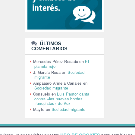
LEÓN XIV (5)
LGTBI (1)
LIBROS (96)
MACHISMO (147)
MEDIOAMBIENTE (186)
MEDIOS DE COMUNICACIÓN
(110)
ÚLTIMOS
MEMORIA HISTÓRICA (232)
COMENTARIOS
MONARQUÍA (26)
MUSICA (19)
Mercedes Pérez Rosado
en
El
NATURALEZA (1)
planeta rojo
PALESTINA (8)
J. Garcia Roca
en
Sociedad
PARTICIPACIÓN CIUDADANA (392)
migrante
PAZ (2)
Ampaaaro Armela Canales
en
Sociedad migrante
PENSIONES (12)
Consuelo
en
Luis Pastor canta
PEPE MUJICA (2)
contra «las nuevas hordas
PESCADORES (1)
franquistas» de Vox
POBREZA (2)
Mayte
en
Sociedad migrante
POLÍTICA ESPAÑA (1001)
POLÍTICA EUROPA (112)
POLÍTICA INTERNACIONAL (366)
POLÍTICA VALENCIA (357)
ebsite by
Grafital
uieras, puedes visitar nuestro
para cambiar tu