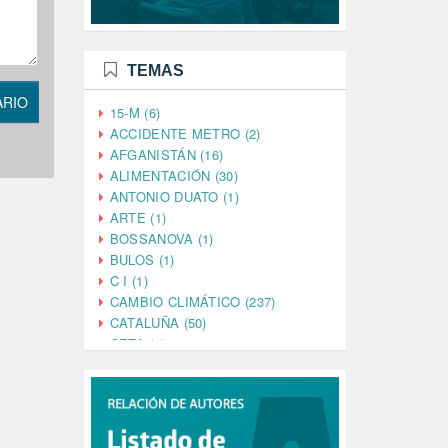
TEMAS
ARIO
15-M (6)
ACCIDENTE METRO (2)
AFGANISTÁN (16)
ALIMENTACIÓN (30)
ANTONIO DUATO (1)
ARTE (1)
BOSSANOVA (1)
BULOS (1)
C I (1)
CAMBIO CLIMÁTICO (237)
CATALUÑA (50)
CETA (2)
CHINA (4)
CIENCIA (5)
CINE (35)
CIUDADANÍA (633)