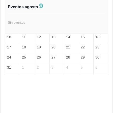
FASCISMO (57)
9
Eventos agosto
FELICIDAD (1)
FEMINISMO (504)
FILOSOFÍA (6)
Sin eventos
FRANCISCO (5)
GENOCIDIO (1)
GUERRA (133)
10
11
12
13
14
15
16
HUGO ZÁRATE (30)
HUMOR (1)
17
18
19
20
21
22
23
I A (2)
IA (1)
24
25
26
27
28
29
30
INDEPENDENCIA (15)
INMIGRACIÓN (145)
31
1
2
3
4
5
6
INTELIGENCIA ARTIFICIAL (1)
INTERNET (1)
ISRAEL (4)
IZQUIERDA (3)
JANE GOODDALL (1)
JAZZ (1)
JÓVENES (28)
JUSTICIA (13)