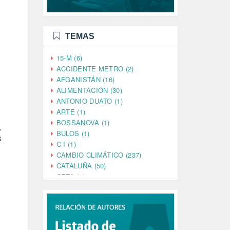
TEMAS
15-M (6)
ACCIDENTE METRO (2)
AFGANISTÁN (16)
ALIMENTACIÓN (30)
ANTONIO DUATO (1)
ARTE (1)
BOSSANOVA (1)
,
BULOS (1)
s
C I (1)
CAMBIO CLIMÁTICO (237)
CATALUÑA (50)
CETA (2)
CHINA (4)
CIENCIA (5)
CINE (35)
CIUDADANÍA (633)