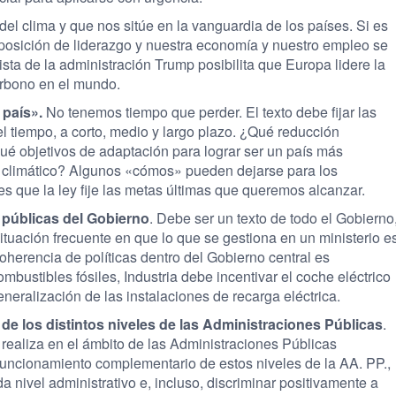
el clima y que nos sitúe en la vanguardia de los países. Si es
 posición de liderazgo y nuestra economía y nuestro empleo se
sta de la administración Trump posibilita que Europa lidere la
arbono en el mundo.
país».
No tenemos tiempo que perder. El texto debe fijar las
 el tiempo, a corto, medio y largo plazo. ¿Qué reducción
é objetivos de adaptación para lograr ser un país más
io climático? Algunos «cómos» pueden dejarse para los
s que la ley fije las metas últimas que queremos alcanzar.
s públicas del Gobierno
. Debe ser un texto de todo el Gobierno
situación frecuente en que lo que se gestiona en un ministerio e
 coherencia de políticas dentro del Gobierno central es
bustibles fósiles, Industria debe incentivar el coche eléctrico
eralización de las instalaciones de recarga eléctrica.
s de los distintos niveles de las Administraciones Públicas
.
y realiza en el ámbito de las Administraciones Públicas
funcionamiento complementario de estos niveles de la AA. PP.,
a nivel administrativo e, incluso, discriminar positivamente a