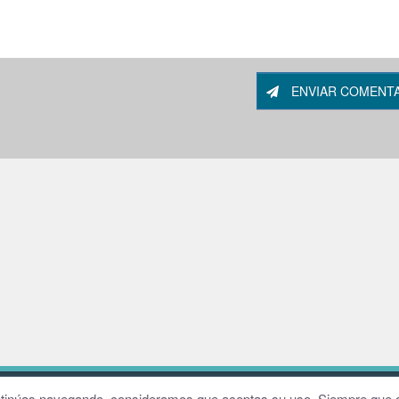
ENVIAR COMENT
W
continúas navegando, consideramos que aceptas su uso. Siempre que q