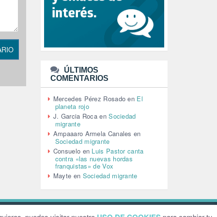
LEÓN XIV (5)
LGTBI (1)
LIBROS (96)
MACHISMO (147)
MEDIOAMBIENTE (186)
ARIO
MEDIOS DE COMUNICACIÓN
(110)
ÚLTIMOS
MEMORIA HISTÓRICA (232)
COMENTARIOS
MONARQUÍA (26)
MUSICA (19)
Mercedes Pérez Rosado
en
El
NATURALEZA (1)
planeta rojo
PALESTINA (8)
J. Garcia Roca
en
Sociedad
PARTICIPACIÓN CIUDADANA (392)
migrante
PAZ (2)
Ampaaaro Armela Canales
en
Sociedad migrante
PENSIONES (12)
Consuelo
en
Luis Pastor canta
PEPE MUJICA (2)
contra «las nuevas hordas
PESCADORES (1)
franquistas» de Vox
POBREZA (2)
Mayte
en
Sociedad migrante
POLÍTICA ESPAÑA (1001)
POLÍTICA EUROPA (112)
POLÍTICA INTERNACIONAL (366)
POLÍTICA VALENCIA (357)
ebsite by
Grafital
uieras, puedes visitar nuestro
para cambiar tu