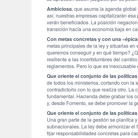
Ambiciosa
, que asuma la agenda global d
así, nuestras empresas capitalizarán esa
verán beneficiados. La posición negacioni
transición hacía una economía baja en c
Con metas concretas y con una «épica 
metas principales de la ley y situarlas en
queremos conseguir y en qué tiempo? ¿Qu
resiliente a las incertidumbres del camb
reglamentos. Pero lo que es inexcusable e
Que oriente el conjunto de las política
de todos los ministerios, cortando con la 
contradictorio con lo que realiza otro. La
fundamental. Hacienda debe grabar los com
y, desde Fomento, se debe promover la gen
Que oriente el conjunto de las política
Una gran parte de la gestión se planifca 
subnacionales. La ley debe armonizar el 
fijar responsabilidades concretas para cad