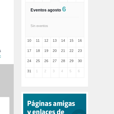
FASCISMO (57)
6
FELICIDAD (1)
Eventos agosto
FEMINISMO (504)
FILOSOFÍA (6)
FRANCISCO (5)
Sin eventos
GENOCIDIO (1)
GUERRA (133)
10
11
12
13
14
15
16
HUGO ZÁRATE (30)
HUMOR (1)
s
17
18
19
20
21
22
23
I A (2)
c
IA (1)
24
25
26
27
28
29
30
INDEPENDENCIA (15)
INMIGRACIÓN (144)
31
1
2
3
4
5
6
INTELIGENCIA ARTIFICIAL (1)
INTERNET (1)
ISRAEL (4)
IZQUIERDA (3)
JANE GOODDALL (1)
JAZZ (1)
JÓVENES (28)
JUSTICIA (13)