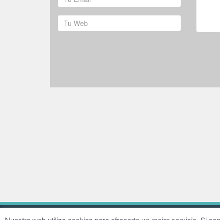
© 2016–2026 Fundación Hugo Zárate
Aviso legal
Nuestra web utiliza cookies para ofrecerte un mejor servicio. Si 