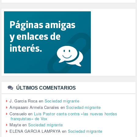
PUERTO DE VALENCIA (1)
RACISMO (1)
REFUGIADOS (127)
RELIGIÓN (114)
REPUBLICA (1)
SALUD (108)
SENSIBILIZACIÓN (576)
SINDICATOS (12)
TERRORISMO (40)
TRABAJO (14)
TRANSPORTE (2)
TTIP (6)
TURISMO (12)
URBANISMO (1)
ÚLTIMOS COMENTARIOS
URBANIZACIÓN (1)
VEJEZ (1)
J. Garcia Roca
en
Sociedad migrante
VENEZUELA (3)
Ampaaaro Armela Canales
en
Sociedad migrante
VENEZULA (1)
Consuelo
en
Luis Pastor canta contra «las nuevas hordas
franquistas» de Vox
VIAJES (1)
Mayte
en
Sociedad migrante
VIOLENCIA (2)
ELENA GARCIA LAMPAYA
en
Sociedad migrante
VIOLENCIA DE GÉNERO (223)