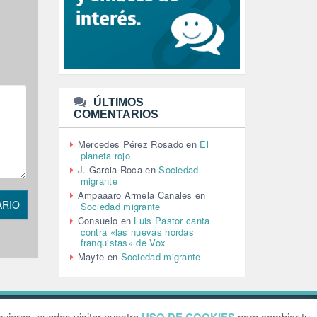
LEÓN XIV (5)
LGTBI (1)
LIBROS (96)
MACHISMO (147)
MEDIOAMBIENTE (186)
MEDIOS DE COMUNICACIÓN
(110)
ÚLTIMOS
MEMORIA HISTÓRICA (232)
COMENTARIOS
MONARQUÍA (26)
MUSICA (19)
Mercedes Pérez Rosado
en
El
NATURALEZA (1)
planeta rojo
PALESTINA (8)
J. Garcia Roca
en
Sociedad
PARTICIPACIÓN CIUDADANA (393)
migrante
PAZ (2)
Ampaaaro Armela Canales
en
ARIO
Sociedad migrante
PENSIONES (12)
Consuelo
en
Luis Pastor canta
PEPE MUJICA (2)
contra «las nuevas hordas
PESCADORES (1)
franquistas» de Vox
POBREZA (2)
Mayte
en
Sociedad migrante
POLÍTICA ESPAÑA (1001)
POLÍTICA EUROPA (112)
POLÍTICA INTERNACIONAL (367)
POLÍTICA VALENCIA (358)
ebsite by
Grafital
uieras, puedes visitar nuestro
para cambiar tu