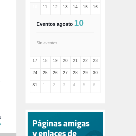
FASCISMO (57)
10
11
12
13
14
15
16
FELICIDAD (1)
FEMINISMO (504)
10
FILOSOFÍA (6)
Eventos agosto
FRANCISCO (5)
GENOCIDIO (1)
GUERRA (133)
Sin eventos
HUGO ZÁRATE (30)
HUMOR (1)
17
18
19
20
21
22
23
I A (2)
IA (1)
24
25
26
27
28
29
30
INDEPENDENCIA (15)
o
INMIGRACIÓN (146)
31
1
2
3
4
5
6
INTELIGENCIA ARTIFICIAL (1)
INTERNET (1)
ISRAEL (4)
IZQUIERDA (3)
JANE GOODDALL (1)
o
JAZZ (1)
v
JÓVENES (28)
JUSTICIA (13)