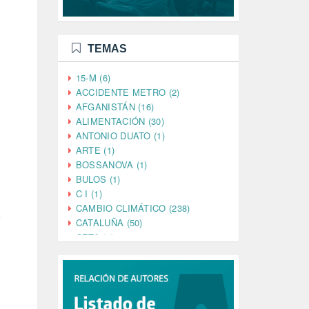
TEMAS
15-M (6)
ACCIDENTE METRO (2)
AFGANISTÁN (16)
ALIMENTACIÓN (30)
ANTONIO DUATO (1)
ARTE (1)
BOSSANOVA (1)
BULOS (1)
C I (1)
CAMBIO CLIMÁTICO (238)
o
CATALUÑA (50)
CETA (2)
CHINA (4)
CIENCIA (5)
CINE (35)
CIUDADANÍA (633)