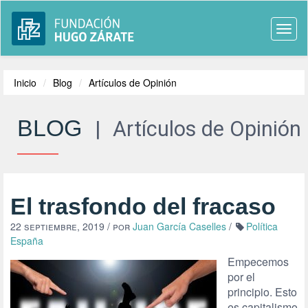
Togg
navi
Inicio
Blog
Artículos de Opinión
BLOG
|
Artículos de Opinión
El trasfondo del fracaso
22 septiembre, 2019
/ por
Juan García Caselles
/
Política
España
Empecemos
por el
principio. Esto
es capitalismo