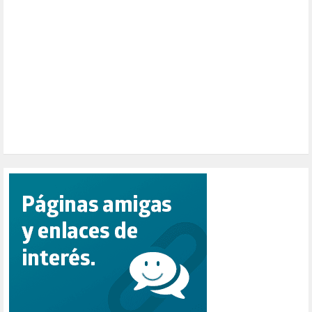
PENSIONES (12)
PEPE MUJICA (2)
PESCADORES (1)
POBREZA (2)
POLÍTICA ESPAÑA (1001)
POLÍTICA EUROPA (112)
POLÍTICA INTERNACIONAL (366)
POLÍTICA VALENCIA (357)
POPULISMO (1)
PRIORIDAD NACIONAL (1)
PUERTO DE VALENCIA (1)
RACISMO (1)
REFUGIADOS (127)
RELIGIÓN (114)
REPUBLICA (1)
SALUD (108)
SENSIBILIZACIÓN (576)
SINDICATOS (12)
TERRORISMO (40)
TRABAJO (14)
TRANSPORTE (2)