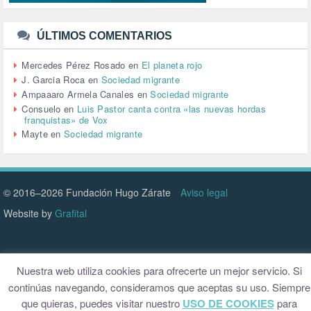
TTIP (6)
TURISMO (12)
URBANISMO (1)
ÚLTIMOS COMENTARIOS
URBANIZACIÓN (1)
VEJEZ (1)
Mercedes Pérez Rosado
en
El planeta rojo
VENEZUELA (3)
J. Garcia Roca
en
Sociedad migrante
VENEZULA (1)
Ampaaaro Armela Canales
en
Sociedad migrante
VIAJES (1)
Consuelo
en
Luis Pastor canta contra «las nuevas hordas
franquistas» de Vox
VIOLENCIA (2)
Mayte
en
Sociedad migrante
VIOLENCIA DE GÉNERO (223)
VIVIENDA (9)
VOLODIMIR ZELENSKY (1)
© 2016–2026 Fundación Hugo Zárate
Aviso legal
Website by
Grafital
Nuestra web utiliza cookies para ofrecerte un mejor servicio. Si
continúas navegando, consideramos que aceptas su uso. Siempre
que quieras, puedes visitar nuestro
USO DE COOKIES
para