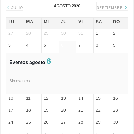
DICTADURA (1)
AGOSTO 2026
DONALD TRUMP (81)
JULIO
SEPTIEMBRE
ECONOMÍA (322)
EDGAR MORIN (1)
LU
MA
MI
JU
VI
SA
DO
EDUCACIÓN (452)
27
EMIGRACIÓN (4)
28
29
30
31
1
2
EPSTEIN (1)
3
4
5
6
7
8
9
ESPECULACIÓN (2)
EXTREMA-DERECHA (56)
FASCISMO (57)
6
Eventos agosto
FELICIDAD (1)
FEMINISMO (504)
FILOSOFÍA (6)
Sin eventos
FRANCISCO (5)
GENOCIDIO (1)
GUERRA (133)
10
11
12
13
14
15
16
HUGO ZÁRATE (30)
HUMOR (1)
17
18
19
20
21
22
23
I A (2)
IA (1)
24
25
26
27
28
29
30
INDEPENDENCIA (15)