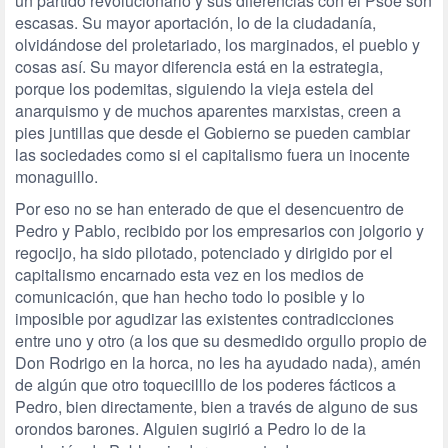
un partido revolucionario y sus diferencias con el Psoe son
escasas. Su mayor aportación, lo de la ciudadanía,
olvidándose del proletariado, los marginados, el pueblo y
cosas así. Su mayor diferencia está en la estrategia,
porque los podemitas, siguiendo la vieja estela del
anarquismo y de muchos aparentes marxistas, creen a
pies juntillas que desde el Gobierno se pueden cambiar
las sociedades como si el capitalismo fuera un inocente
monaguillo.
Por eso no se han enterado de que el desencuentro de
Pedro y Pablo, recibido por los empresarios con jolgorio y
regocijo, ha sido pilotado, potenciado y dirigido por el
capitalismo encarnado esta vez en los medios de
comunicación, que han hecho todo lo posible y lo
imposible por agudizar las existentes contradicciones
entre uno y otro (a los que su desmedido orgullo propio de
Don Rodrigo en la horca, no les ha ayudado nada), amén
de algún que otro toquecilllo de los poderes fácticos a
Pedro, bien directamente, bien a través de alguno de sus
orondos barones. Alguien sugirió a Pedro lo de la