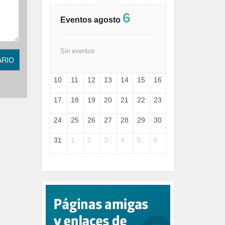
FASCISMO (57)
6
FELICIDAD (1)
Eventos agosto
FEMINISMO (504)
FILOSOFÍA (6)
FRANCISCO (5)
Sin eventos
ARIO
GENOCIDIO (1)
GUERRA (133)
10
11
12
13
14
15
16
HUGO ZÁRATE (30)
HUMOR (1)
17
18
19
20
21
22
23
I A (2)
IA (1)
24
25
26
27
28
29
30
INDEPENDENCIA (15)
INMIGRACIÓN (144)
31
1
2
3
4
5
6
INTELIGENCIA ARTIFICIAL (1)
INTERNET (1)
ISRAEL (4)
IZQUIERDA (3)
JANE GOODDALL (1)
JAZZ (1)
JÓVENES (28)
JUSTICIA (13)