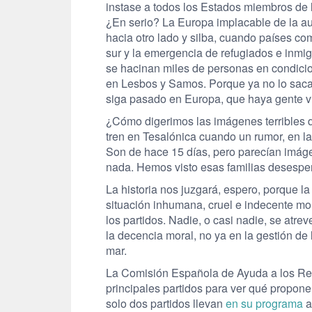
instase a todos los Estados miembros de la
¿En serio? La Europa implacable de la aus
hacia otro lado y silba, cuando países co
sur y la emergencia de refugiados e inm
se hacinan miles de personas en condici
en Lesbos y Samos. Porque ya no lo saca
siga pasado en Europa, que haya gente vi
¿Cómo digerimos las imágenes terribles d
tren en Tesalónica cuando un rumor, en la
Son de hace 15 días, pero parecían imá
nada. Hemos visto esas familias desesper
La historia nos juzgará, espero, porque la
situación inhumana, cruel e indecente mo
los partidos. Nadie, o casi nadie, se atre
la decencia moral, no ya en la gestión de 
mar.
La Comisión Española de Ayuda a los Ref
principales partidos para ver qué propone
solo dos partidos llevan
en su programa
a