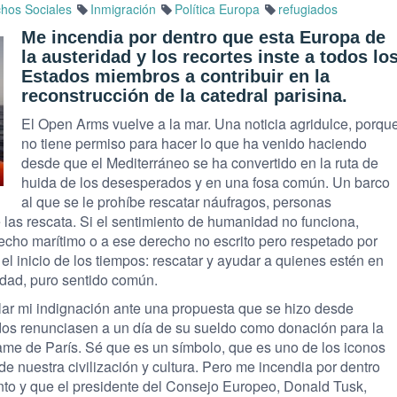
hos Sociales
Inmigración
Política Europa
refugiados
Me incendia por dentro que esta Europa de
la austeridad y los recortes inste a todos lo
Estados miembros a contribuir en la
reconstrucción de la catedral parisina.
El Open Arms vuelve a la mar. Una noticia agridulce, porqu
no tiene permiso para hacer lo que ha venido haciendo
desde que el Mediterráneo se ha convertido en la ruta de
huida de los desesperados y en una fosa común. Un barco
al que se le prohíbe rescatar náufragos, personas
las rescata. Si el sentimiento de humanidad no funciona,
recho marítimo o a ese derecho no escrito pero respetado por
el inicio de los tiempos: rescatar y ayudar a quienes estén en
dad, puro sentido común.
lar mi indignación ante una propuesta que se hizo desde
dos renunciasen a un día de su sueldo como donación para la
ame de París. Sé que es un símbolo, que es uno de los iconos
e nuestra civilización y cultura. Pero me incendia por dentro
nto y que el presidente del Consejo Europeo, Donald Tusk,