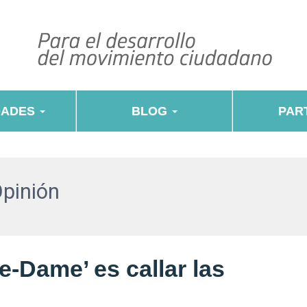
DADES
BLOG
PART
Opinión
e-Dame’ es callar las