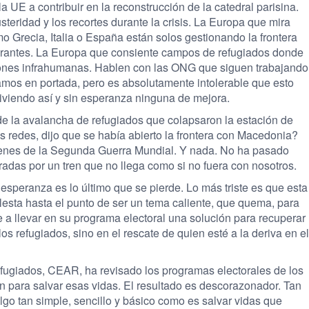
 UE a contribuir en la reconstrucción de la catedral parisina.
teridad y los recortes durante la crisis. La Europa que mira
mo Grecia, Italia o España están solos gestionando la frontera
igrantes. La Europa que consiente campos de refugiados donde
ones infrahumanas. Hablen con las ONG que siguen trabajando
mos en portada, pero es absolutamente intolerable que esto
viendo así y sin esperanza ninguna de mejora.
e la avalancha de refugiados que colapsaron la estación de
s redes, dijo que se había abierto la frontera con Macedonia?
genes de la Segunda Guerra Mundial. Y nada. No ha pasado
adas por un tren que no llega como si no fuera con nosotros.
 esperanza es lo último que se pierde. Lo más triste es que esta
lesta hasta el punto de ser un tema caliente, que quema, para
ve a llevar en su programa electoral una solución para recuperar
los refugiados, sino en el rescate de quien esté a la deriva en el
ugiados, CEAR, ha revisado los programas electorales de los
n para salvar esas vidas. El resultado es descorazonador. Tan
lgo tan simple, sencillo y básico como es salvar vidas que