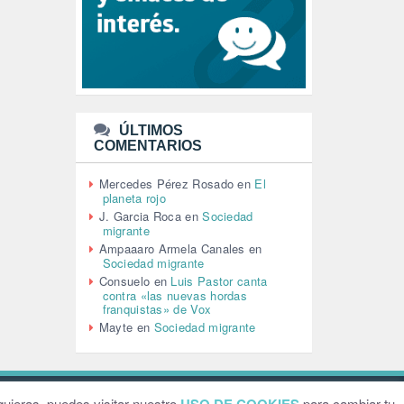
LEÓN XIV (5)
LGTBI (1)
LIBROS (96)
MACHISMO (147)
MEDIOAMBIENTE (186)
MEDIOS DE COMUNICACIÓN
(110)
ÚLTIMOS
MEMORIA HISTÓRICA (232)
COMENTARIOS
MONARQUÍA (26)
MUSICA (19)
Mercedes Pérez Rosado
en
El
NATURALEZA (1)
planeta rojo
PALESTINA (8)
J. Garcia Roca
en
Sociedad
PARTICIPACIÓN CIUDADANA (392)
migrante
PAZ (2)
Ampaaaro Armela Canales
en
Sociedad migrante
PENSIONES (12)
Consuelo
en
Luis Pastor canta
PEPE MUJICA (2)
contra «las nuevas hordas
PESCADORES (1)
franquistas» de Vox
POBREZA (2)
Mayte
en
Sociedad migrante
POLÍTICA ESPAÑA (1001)
POLÍTICA EUROPA (112)
POLÍTICA INTERNACIONAL (366)
POLÍTICA VALENCIA (357)
ebsite by
Grafital
uieras, puedes visitar nuestro
para cambiar tu