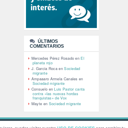
LEÓN XIV (5)
LGTBI (1)
LIBROS (96)
MACHISMO (147)
MEDIOAMBIENTE (186)
MEDIOS DE COMUNICACIÓN
(110)
ÚLTIMOS
MEMORIA HISTÓRICA (232)
COMENTARIOS
MONARQUÍA (26)
MUSICA (19)
Mercedes Pérez Rosado
en
El
NATURALEZA (1)
planeta rojo
PALESTINA (8)
J. Garcia Roca
en
Sociedad
PARTICIPACIÓN CIUDADANA (392)
migrante
PAZ (2)
Ampaaaro Armela Canales
en
Sociedad migrante
PENSIONES (12)
Consuelo
en
Luis Pastor canta
PEPE MUJICA (2)
contra «las nuevas hordas
PESCADORES (1)
franquistas» de Vox
POBREZA (2)
Mayte
en
Sociedad migrante
POLÍTICA ESPAÑA (1001)
POLÍTICA EUROPA (112)
POLÍTICA INTERNACIONAL (366)
POLÍTICA VALENCIA (357)
ebsite by
Grafital
uieras, puedes visitar nuestro
para cambiar tu