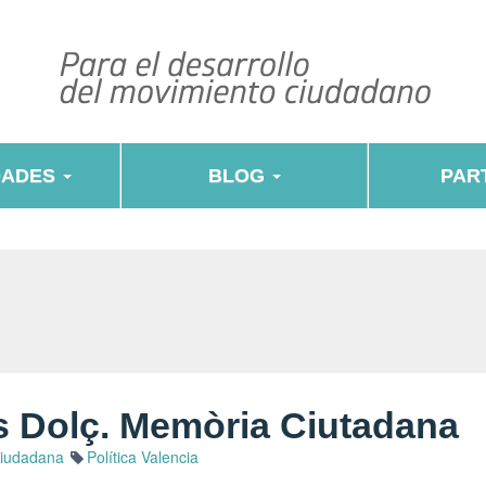
DADES
BLOG
PART
es Dolç. Memòria Ciutadana
Ciudadana
Política Valencia