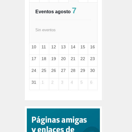
FASCISMO (57)
7
FELICIDAD (1)
Eventos agosto
FEMINISMO (504)
FILOSOFÍA (6)
FRANCISCO (5)
Sin eventos
GENOCIDIO (1)
GUERRA (133)
10
11
12
13
14
15
16
HUGO ZÁRATE (30)
HUMOR (1)
17
18
19
20
21
22
23
I A (2)
IA (1)
24
25
26
27
28
29
30
INDEPENDENCIA (15)
INMIGRACIÓN (144)
31
1
2
3
4
5
6
INTELIGENCIA ARTIFICIAL (1)
INTERNET (1)
ISRAEL (4)
IZQUIERDA (3)
JANE GOODDALL (1)
JAZZ (1)
JÓVENES (28)
JUSTICIA (13)