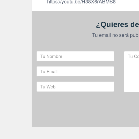
https://youtu.be/H38X6rABMS8
¿Quieres de
Tu email no será pub