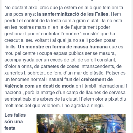
No obstant això, crec que ja estem en allò que temíem fa
uns pocs anys:
la sanferminització de les Falles.
Hem
perdut el control de la festa com a gran ciutat. Ja no està
en les nostres mans ni en la de l’ajuntament poder
gestionar i poder controlar l’enorme ‘monstre’ que ha
crescut al seu voltant i al qual ja no se li poden posar
límits.
Un monstre en forma de massa humana
que es
mou pel centre i ocupa espais públics sense mesura,
acompanyada per un excés de tot: de soroll constant,
d’olor a orins, de paraetes de coses intranscendents, de
xurreries i, sobretot, de fem, d’un mar de plàstic. Potser és
un fenomen normal i natural fruit del
creixement de
València com un destí de moda
en l’àmbit internacional i
nacional, però la imatge d’un camp de llaunes de cervesa
sembrat baix els arbres de la ciutat i l’etern olor a pixat diu
molt més del que voldríem. I no agrada a ningú.
Les falles
són una
festa