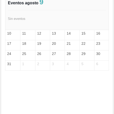
9
Eventos agosto
FELICIDAD (1)
FEMINISMO (504)
FILOSOFÍA (6)
Sin eventos
FRANCISCO (5)
GENOCIDIO (1)
GUERRA (133)
10
11
12
13
14
15
16
HUGO ZÁRATE (30)
HUMOR (1)
17
18
19
20
21
22
23
I A (2)
IA (1)
24
25
26
27
28
29
30
INDEPENDENCIA (15)
INMIGRACIÓN (145)
31
1
2
3
4
5
6
INTELIGENCIA ARTIFICIAL (1)
INTERNET (1)
ISRAEL (4)
IZQUIERDA (3)
JANE GOODDALL (1)
JAZZ (1)
JÓVENES (28)
JUSTICIA (13)
LEÓN XIV (5)