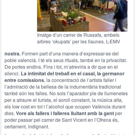
Imatge d’un carrer de Russafa, ambels
arbres ‘okupats’ per les llaunes. L-EMV
nostra.
Formen part d’una manera d’expressar-se del
poble valencià. I té els seus rituals, també en la privacitat.
De portes endins. Fins i tot, m’atreviria a dir que en el
silenci.
La intimitat del treball en el casal, la germanor
entre comissions
, la concentració de l’artista faller i
l’admiració de la bellesa de la indumentària tradicional
també són les falles. No sols l’aparador ple de llumenetes
per a atraure el turista, el soroll constant, la música alta,
els low cost en tot i l’alcohol que ocupen València durant
dies.
Vore als fallers i falleres lluitant amb la gent
per
poder passar pel carrer de Sant Vicent en l’Ofrena és,
certament, indignant.