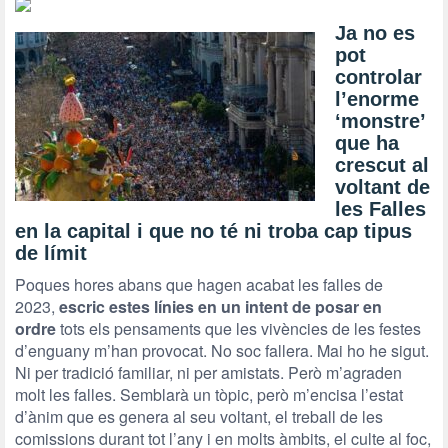
Ja no es
pot
controlar
l’enorme
‘monstre’
que ha
crescut al
voltant de
les Falles
en la capital i que no té ni troba cap tipus
de límit
Poques hores abans que hagen acabat les falles de
2023,
escric estes línies en un intent de posar en
ordre
tots els pensaments que les vivències de les festes
d’enguany m’han provocat. No soc fallera. Mai ho he sigut.
Ni per tradició familiar, ni per amistats. Però m’agraden
molt les falles. Semblarà un tòpic, però m’encisa l’estat
d’ànim que es genera al seu voltant, el treball de les
comissions durant tot l’any i en molts àmbits, el culte al foc,