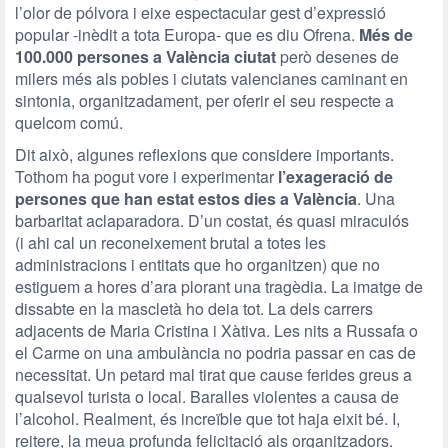
l’olor de pólvora i eixe espectacular gest d’expressió
popular -inèdit a tota Europa- que es diu Ofrena.
Més de
100.000 persones a València ciutat
però desenes de
milers més als pobles i ciutats valencianes caminant en
sintonia, organitzadament, per oferir el seu respecte a
quelcom comú.
Dit això, algunes reflexions que considere importants.
Tothom ha pogut vore i experimentar
l’exageració de
persones que han estat estos dies a València
. Una
barbaritat aclaparadora. D’un costat, és quasi miraculós
(i ahi cal un reconeixement brutal a totes les
administracions i entitats que ho organitzen) que no
estiguem a hores d’ara plorant una tragèdia. La imatge de
dissabte en la mascletà ho deia tot. La dels carrers
adjacents de Maria Cristina i Xàtiva. Les nits a Russafa o
el Carme on una ambulància no podria passar en cas de
necessitat. Un petard mal tirat que cause ferides greus a
qualsevol turista o local. Baralles violentes a causa de
l’alcohol. Realment, és increïble que tot haja eixit bé. I,
reitere, la meua profunda felicitació als organitzadors.