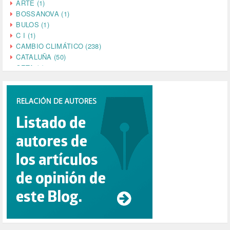
ARTE (1)
BOSSANOVA (1)
BULOS (1)
C I (1)
CAMBIO CLIMÁTICO (238)
CATALUÑA (50)
CETA (2)
CHINA (4)
CIENCIA (5)
CINE (35)
CIUDADANÍA (633)
COMPROMISO (2)
CONFERENCIA (1)
CONSUMO (1)
CORONAVIRUS (155)
CORRUPCIÓN (215)
CULTURA (704)
DANA (78)
DD.HH. (1)
DEMOCRACIA (1)
DEMOCRAIA (1)
DEPORTE (3)