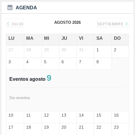
DEPORTES (2)
AGENDA
DERECHOS SOCIALES (739)
DICTADURA (1)
AGOSTO 2026
DONALD TRUMP (82)
JULIO
SEPTIEMBRE
ECONOMÍA (322)
EDGAR MORIN (1)
LU
MA
MI
JU
VI
SA
DO
EDUCACIÓN (452)
27
EMIGRACIÓN (4)
28
29
30
31
1
2
EPSTEIN (1)
3
4
5
6
7
8
9
ESPECULACIÓN (2)
EXTREMA-DERECHA (56)
FASCISMO (57)
9
Eventos agosto
FELICIDAD (1)
FEMINISMO (504)
FILOSOFÍA (6)
Sin eventos
FRANCISCO (5)
GENOCIDIO (1)
GUERRA (133)
10
11
12
13
14
15
16
HUGO ZÁRATE (30)
HUMOR (1)
17
18
19
20
21
22
23
I A (2)