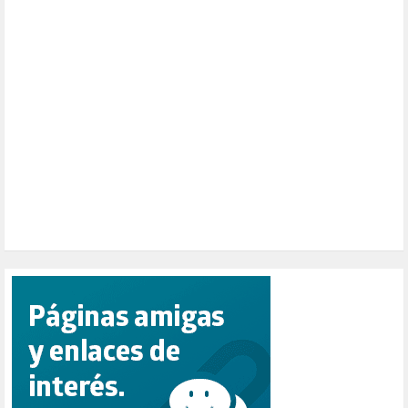
PALESTINA (8)
PARTICIPACIÓN CIUDADANA (392)
PAZ (2)
PENSIONES (12)
PEPE MUJICA (2)
PESCADORES (1)
POBREZA (2)
POLÍTICA ESPAÑA (1001)
POLÍTICA EUROPA (112)
POLÍTICA INTERNACIONAL (367)
POLÍTICA VALENCIA (357)
POPULISMO (1)
PRIORIDAD NACIONAL (1)
PUERTO DE VALENCIA (1)
RACISMO (1)
REFUGIADOS (127)
RELIGIÓN (114)
REPUBLICA (1)
SALUD (108)
SENSIBILIZACIÓN (576)
SINDICATOS (12)
TERRORISMO (40)