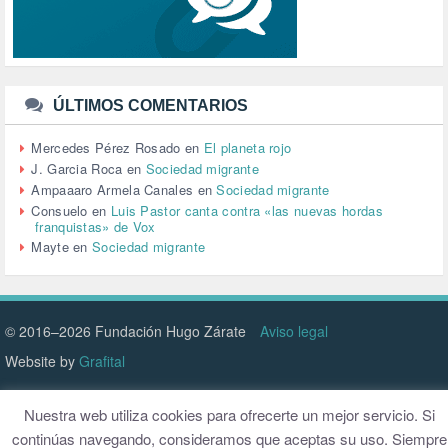
TRABAJO (14)
TRANSPORTE (2)
TTIP (6)
TURISMO (12)
URBANISMO (1)
ÚLTIMOS COMENTARIOS
URBANIZACIÓN (1)
VEJEZ (1)
Mercedes Pérez Rosado
en
El planeta rojo
VENEZUELA (3)
J. Garcia Roca
en
Sociedad migrante
VENEZULA (1)
Ampaaaro Armela Canales
en
Sociedad migrante
VIAJES (1)
Consuelo
en
Luis Pastor canta contra «las nuevas hordas
franquistas» de Vox
VIOLENCIA (2)
Mayte
en
Sociedad migrante
VIOLENCIA DE GÉNERO (223)
VIVIENDA (9)
VOLODIMIR ZELENSKY (1)
© 2016–2026 Fundación Hugo Zárate
Aviso legal
Website by
Grafital
Nuestra web utiliza cookies para ofrecerte un mejor servicio. Si
continúas navegando, consideramos que aceptas su uso. Siempre