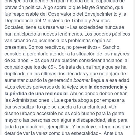
envejecida depende en gran medida de la capacidad de
previsión política. Algo sobre lo que Mayte Sancho, que
fue responsable del Observatorio del Envejecimiento y la
Dependencia del Ministerio de Trabajo y Asuntos
Sociales, tiene sus reservas: «Las sociedades nunca se
han anticipado a nuevos fenómenos. Los poderes públicos
van creando soluciones a los problemas según se
presentan. Somos reactivos, no preventivos». Sancho
considera perentorio atender a la situación de los mayores
de 80 años, «los que sí se pueden considerar ancianos, al
contrario que los de 65». Se trata de una franja que se ha
duplicado en las últimas dos décadas y que no dejará de
aumentar cuando la generación
boomer
llegue a esa edad.
«Los efectos perversos de la vejez son
la dependencia y
la pérdida de una red social
. Ahí es donde deben entrar
las Administraciones». La experta abog a por empezar a
transversalizar lo que se asocia a la ancianidad. «Un
diseño urbano accesible no es solo bueno para la gente
mayor o las personas con alguna discapacidad, sino para
toda la población», ejemplifica. Y concluye: «Tenemos que
dejar de ver la vejez como una especialidad». Ante una