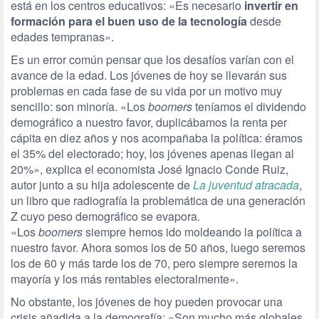
está en los centros educativos: «Es necesario
invertir en
formación para el buen uso de la tecnología
desde
edades tempranas».
Es un error común pensar que los desafíos varían con el
avance de la edad. Los jóvenes de hoy se llevarán sus
problemas en cada fase de su vida por un motivo muy
sencillo: son minoría. «Los
boomers
teníamos el dividendo
demográfico a nuestro favor, duplicábamos la renta per
cápita en diez años y nos acompañaba la política: éramos
el 35% del electorado; hoy, los jóvenes apenas llegan al
20%», explica el economista José Ignacio Conde Ruiz,
autor junto a su hija adolescente de
La juventud atracada
,
un libro que radiografía la problemática de una generación
Z cuyo peso demográfico se evapora.
«Los
boomers
siempre hemos ido moldeando la política a
nuestro favor. Ahora somos los de 50 años, luego seremos
los de 60 y más tarde los de 70, pero siempre seremos la
mayoría y los más rentables electoralmente».
No obstante, los jóvenes de hoy pueden provocar una
crisis añadida a la demografía: «Son mucho más globales