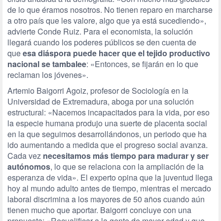
de lo que éramos nosotros. No tienen reparo en marcharse
a otro país que les valore, algo que ya está sucediendo»,
advierte Conde Ruiz. Para el economista, la solución
llegará cuando los poderes públicos se den cuenta de
que
esa diáspora puede hacer que el tejido productivo
nacional se tambalee
: «Entonces, se fijarán en lo que
reclaman los jóvenes».
Artemio Baigorri Agoiz, profesor de Sociología en la
Universidad de Extremadura, aboga por una solución
estructural: «Nacemos incapacitados para la vida, por eso
la especie humana produjo una suerte de placenta social
en la que seguimos desarrollándonos, un periodo que ha
ido aumentando a medida que el progreso social avanza.
Cada vez
necesitamos más tiempo para madurar y ser
autónomos
, lo que se relaciona con la ampliación de la
esperanza de vida». El experto opina que la juventud llega
hoy al mundo adulto antes de tiempo, mientras el mercado
laboral discrimina a los mayores de 50 años cuando aún
tienen mucho que aportar. Baigorri concluye con una
propuesta: «Recualificar a la gente de mayor edad y que