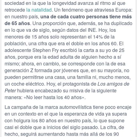
sociedad en la que la longevidad avanza al ritmo al que
retrocede
la natalidad
. Un fenómeno que atraviesa Europa:
en nuestro país,
una de cada cuatro personas tiene más
de 65 años
. Una proporción que, además, se ha duplicado
en lo que va de siglo, según datos del INE. Hoy, los
menores de 15 años solo representan el 14% de la
población, una cifra que era el doble en los años 60. El
adolescente Stephen Fry escribió la carta a su yo de 25
años, porque era la edad adulta de alguien hecho a sí
mismo; ahora, en cambio, se corresponde con la de esa
generación Z formada por jóvenes que, en su mayoría, no
pueden permitirse una casa, una familia ni, mucho menos,
un coche eléctrico. Hoy, el protagonista de
Los amigos de
Peter
hubiera encabezado su misiva de la siguiente
manera: «No leer hasta los 40 años».
La campaña de la marca automovilística tiene poco encaje
en un contexto en el que la esperanza de vida ya supera
con holgura los 80 años en nuestro país, lo que supone
casi el doble que a inicios del siglo pasado. La cifra, de
hecho, seguirá aumentando hasta más allá de los 90