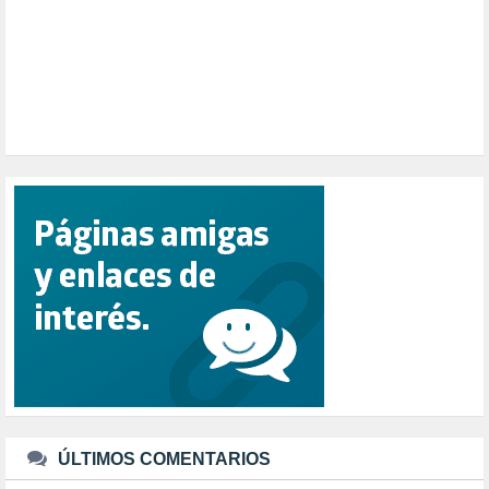
POLÍTICA ESPAÑA (1001)
POLÍTICA EUROPA (112)
POLÍTICA INTERNACIONAL (366)
POLÍTICA VALENCIA (357)
POPULISMO (1)
PRIORIDAD NACIONAL (1)
PUERTO DE VALENCIA (1)
RACISMO (1)
REFUGIADOS (127)
RELIGIÓN (114)
REPUBLICA (1)
SALUD (108)
SENSIBILIZACIÓN (576)
SINDICATOS (12)
TERRORISMO (40)
TRABAJO (14)
TRANSPORTE (2)
TTIP (6)
TURISMO (12)
URBANISMO (1)
ÚLTIMOS COMENTARIOS
URBANIZACIÓN (1)