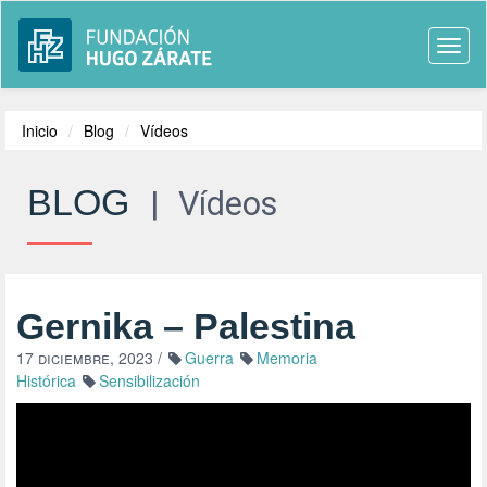
Togg
navi
Inicio
Blog
Vídeos
BLOG
|
Vídeos
Gernika – Palestina
17 diciembre, 2023
/
Guerra
Memoria
Histórica
Sensibilización