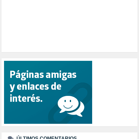
PESCADORES (1)
POBREZA (2)
POLÍTICA ESPAÑA (1001)
POLÍTICA EUROPA (112)
POLÍTICA INTERNACIONAL (367)
POLÍTICA VALENCIA (358)
POPULISMO (1)
PRIORIDAD NACIONAL (1)
PUERTO DE VALENCIA (1)
RACISMO (1)
REFUGIADOS (127)
RELIGIÓN (114)
REPUBLICA (1)
SALUD (108)
SENSIBILIZACIÓN (576)
SINDICATOS (12)
TERRORISMO (40)
TRABAJO (14)
TRANSPORTE (3)
TTIP (6)
TURISMO (12)
URBANISMO (1)
ÚLTIMOS COMENTARIOS