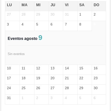
EDGAR MORIN (1)
LU
MA
MI
JU
VI
SA
DO
EDUCACIÓN (452)
27
EMIGRACIÓN (4)
28
29
30
31
1
2
EPSTEIN (1)
3
4
5
6
7
8
9
ESPECULACIÓN (2)
EXTREMA-DERECHA (56)
FASCISMO (57)
9
Eventos agosto
FELICIDAD (1)
FEMINISMO (504)
FILOSOFÍA (6)
Sin eventos
FRANCISCO (5)
GENOCIDIO (1)
GUERRA (133)
10
11
12
13
14
15
16
HUGO ZÁRATE (30)
HUMOR (1)
17
18
19
20
21
22
23
I A (2)
IA (1)
24
25
26
27
28
29
30
INDEPENDENCIA (15)
INMIGRACIÓN (145)
31
1
2
3
4
5
6
INTELIGENCIA ARTIFICIAL (1)
INTERNET (1)