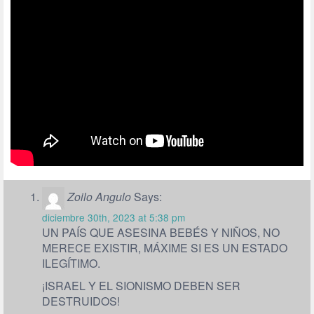
Zoilo Angulo
Says:
diciembre 30th, 2023 at 5:38 pm
UN PAÍS QUE ASESINA BEBÉS Y NIÑOS, NO
MERECE EXISTIR, MÁXIME SI ES UN ESTADO
ILEGÍTIMO.
¡ISRAEL Y EL SIONISMO DEBEN SER
DESTRUIDOS!