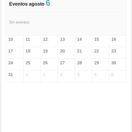
FASCISMO (57)
6
Eventos agosto
FELICIDAD (1)
FEMINISMO (504)
FILOSOFÍA (6)
Sin eventos
FRANCISCO (5)
GENOCIDIO (1)
GUERRA (133)
10
11
12
13
14
15
16
HUGO ZÁRATE (30)
HUMOR (1)
17
18
19
20
21
22
23
I A (2)
IA (1)
24
25
26
27
28
29
30
INDEPENDENCIA (15)
INMIGRACIÓN (144)
31
1
2
3
4
5
6
INTELIGENCIA ARTIFICIAL (1)
INTERNET (1)
ISRAEL (4)
IZQUIERDA (3)
JANE GOODDALL (1)
JAZZ (1)
JÓVENES (28)
JUSTICIA (13)
LEÓN XIV (5)